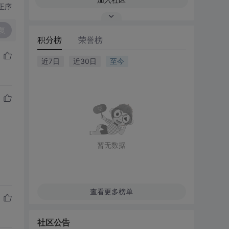
正序
复
积分榜
荣誉榜
近7日
近30日
至今
暂无数据
查看更多榜单
社区公告