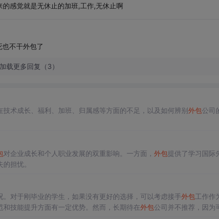
来的感觉就是无休止的加班,工作,无休止啊
死也不干外包了
加载更多回复（3）
在技术成长、福利、加班、归属感等方面的不足，以及如何辨别
外包
公司
包
对企业成长和个人职业发展的双重影响。一方面，
外包
提供了学习国际
失的担忧。
况。对于刚毕业的学生，如果没有更好的选择，可以考虑接手
外包
工作作
范和技能提升方面有一定优势。然而，长期待在
外包
公司并不推荐，因为
和有利于个人发展的职位。