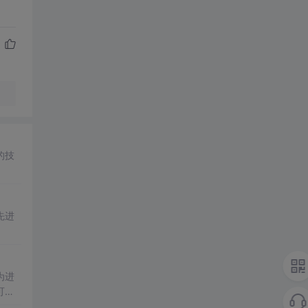
的技
先进
为进
可能