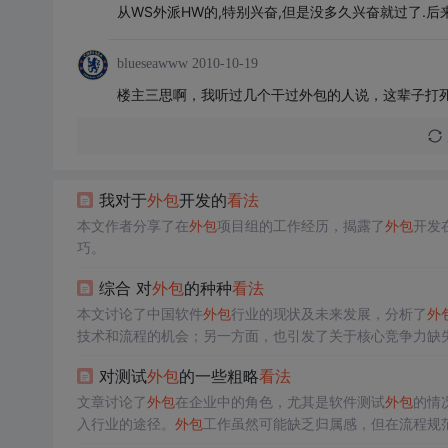
从WS外派HW的,特别兴奋,但是没多久兴奋就过了.后
blueseawww
2010-10-19
楼主三思啊，我听过几个干过外包的人说，这辈子打
我对于
外包
开发的
看法
本文作者分享了在
外包
项目组的工作经历，揭露了
外包
开发
巧。
综合 对
外包
的种种
看法
本文讨论了中国软件
外包
行业的现状及未来发展，分析了
外
技术和流程的机会；另一方面，也引发了关于核心竞争力缺
对测试
外包
的一些粗略
看法
文章讨论了
外包
在企业中的角色，尤其是软件测试
外包
的情
入行业的途径。
外包
工作虽然可能缺乏归属感，但在流程规
缺乏核心产品接触和晋升机会。建议在有机会时寻求更稳定