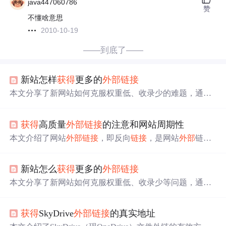
java447060786
赞
不懂啥意思
2010-10-19
——到底了——
新站怎样
获得
更多的
外部
链接
本文分享了新网站如何克服权重低、收录少的难题，通过
自身网站
链接
、企业博客、文章发布、论坛留言和利用百
科问答类网站等方式，有效提升网站权重和收录，增加高
获得
高质量
外部
链接
的注意和网站周期性
质量
外部
链接
。
本文介绍了网站
外部
链接
，即反向
链接
，是网站
外部
链向
自身网站的
链接
，对提升网站权重有帮助。阐述了
获得
外
部
链接
的常见方式，如友情
链接
、软文投放等。同时强调
新站怎么
获得
更多的
外部
链接
构建时要注意自然性和相关性，新站交换友情
链接
可放低
要求，网站正轨后要定期检测。
本文分享了新网站如何克服权重低、收录少等问题，通过
自身站点
链接
、博客发布、文章投稿、论坛互动及利用百
科问答等方式有效提升
外部
链接
数量与质量。
获得
SkyDrive
外部
链接
的真实地址