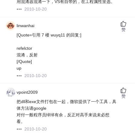
用混淆器混淆一下，VS有自带的，在工程属性里选。
2010-10-20
linwanhai
赞
[Quote=引用 7 楼 wuyq11 的回复:]
refelctor
混淆，反射
[/Quote]
up
2010-10-20
vpoint2009
赞
把dll和exe文件打包在一起，微软提供了一个工具，具
体方法请google
对付一般程序员绰绰有余，反正对高手来说未必想
看。
2010-10-20