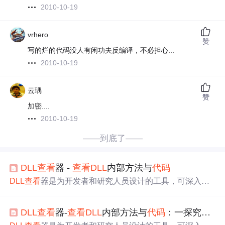
2010-10-19
vrhero
赞
写的烂的代码没人有闲功夫反编译，不必担心...
2010-10-19
云瑀
赞
加密....
2010-10-19
——到底了——
DLL
查看
器 -
查看
DLL
内部方法与
代码
DLL
查看
器是为开发者和研究人员设计的工具，可深入
查
看
DLL
文件内部方法、参数及
代码
实现。它界面简洁直
观，能让用户快速浏览参数类型和数量，深入分析
代码
逻
DLL
查看
器-
查看
DLL
内部方法与
代码
：一探究竟，解锁
辑。使用时需遵守法律法规，仅用于合法研究和学习。