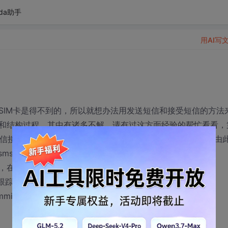
da助手
用AI写
SIM卡是得不到的，所以就想办法用发送短信和接受短信的方法
和结构过程，其中有诸多不解，请有过这方面经验的帮忙看看，
PRT_MSG_ID_MMI_SMS_DELIVER_MSG_IND，由
ms_new_sms_ind,
ND);可知，在短信来到的时候，会调用函数
sg);，通过跟踪我看到了该函数所接受的数据是
mmi_sms_deliver_msg_ind_struct的结构体定义如下：