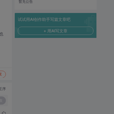
暂无公告
试试用AI创作助手写篇文章吧
+ 用AI写文章
也
复
正序
复