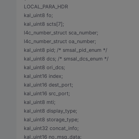
LOCAL_PARA_HDR
kal_uint8 fo;
kal_uint8 scts[7];
l4c_number_struct sca_number;
l4c_number_struct oa_number;
kal_uint8 pid; /* smsal_pid_enum */
kal_uint8 dcs; /* smsal_dcs_enum */
kal_uint8 ori_dcs;
kal_uint16 index;
kal_uint16 dest_port;
kal_uint16 src_port;
kal_uint8 mti;
kal_uint8 display_type;
kal_uint8 storage_type;
kal_uint32 concat_info;
kal_uint16 no_msg_data;