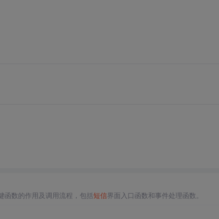
键函数的作用及调用流程，包括
短信
界面入口函数和事件处理函数。