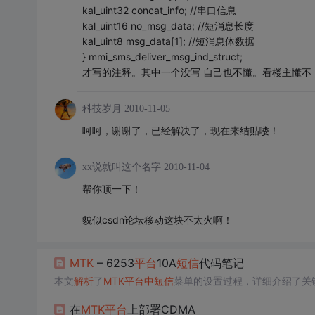
kal_uint32 concat_info; //串口信息
kal_uint16 no_msg_data; //短消息长度
kal_uint8 msg_data[1]; //短消息体数据
} mmi_sms_deliver_msg_ind_struct;
才写的注释。其中一个没写 自己也不懂。看楼主懂不
科技岁月
2010-11-05
呵呵，谢谢了，已经解决了，现在来结贴喽！
xx说就叫这个名字
2010-11-04
帮你顶一下！
貌似csdn论坛移动这块不太火啊！
MTK
– 6253
平台
10A
短信
代码笔记
本文
解析
了
MTK
平台
中
短信
菜单的设置过程，详细介绍了关
在
MTK
平台
上部署CDMA