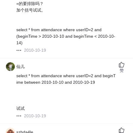
=的要排除吗？
加个括号试试。
select * from attendance where userID=2 and
(beginTime > 2010-10-10 and beginTime < 2010-10-
14)
2010-10-19
仙儿
赞
select * from attendance where userID=2 and beginT
ime between 2010-10-10 and 2010-10-19
试试
2010-10-19
szhda4le