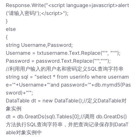
Response.Write("<script language=javascript>alert
('请输入密码!');</script>");
}
else
{
string Username,Password;
Username = txtusername.Text.Replace("'", "''");
Password = password.Text.Replace("'","''");
//利用用户输入的用户名和密码定义SQL查询字符串
string sql = "select * from userinfo where usernam
e='"+Username+"'and password='"+db.mymd5(Pas
sword)+"'";
DataTable dt = new DataTable();//定义DataTable对
象实例
dt = db.GreatDs(sql).Tables[0];//调用 db.GreatDs()
方法执行SQL查询字符串，并把查询记录保存到DataT
able对象实例中