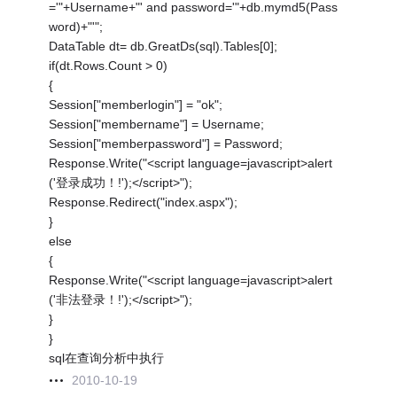
='"+Username+"' and password='"+db.mymd5(Pass
word)+"'";
DataTable dt= db.GreatDs(sql).Tables[0];
if(dt.Rows.Count > 0)
{
Session["memberlogin"] = "ok";
Session["membername"] = Username;
Session["memberpassword"] = Password;
Response.Write("<script language=javascript>alert
('登录成功！!');</script>");
Response.Redirect("index.aspx");
}
else
{
Response.Write("<script language=javascript>alert
('非法登录！!');</script>");
}
}
sql在查询分析中执行
2010-10-19