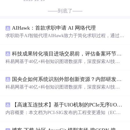
——到底了——
AIHawk：首款求职申请 AI 网络代理
求职助手AI智能代理AIHawk致力于简化求职过程，通过自
动化职位申请流程。借助人工智能，它能够帮助用户以定
制化的方式申请多个职位。
科技成果转化项目进场交易前，评估备案环节需要准备哪些材料？.docx
科易网基于40亿+科创知识图谱数据库，深度探索AI技术
在技术转移、成果转化、技术经纪、知识产权、产业创
新、科技招商等垂直领域的多样化应用场景，研究科技创
国央企如何系统识别外部创新资源？内部研发体系完善，但对外部高校、
新领域的AI+数智化解决方案，推动科技创新与产业创新
智能化发展。
科易网基于40亿+科创知识图谱数据库，深度探索AI技术
在技术转移、成果转化、技术经纪、知识产权、产业创
新、科技招商等垂直领域的多样化应用场景，研究科技创
【高速互连技术】基于UIO机制的PCIe无序I/O扩展：多路径架构下内存请求的高性能传输与排序控制方案设计
新领域的AI+数智化解决方案，推动科技创新与产业创新
智能化发展。
内容概要：本文档为PCI-SIG发布的工程变更通知（EC
N），介绍了名为“无序输入/输出（Unordered I/O, UIO）”
的新功能，旨在解决传统PCI/PCIe架构
中
严格的顺序传输