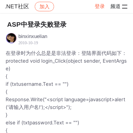
.NET社区
登录
频道
加入
帖子详情
社区
.NET社区
ASP中登录失败登录
binxinxuelian
2010-10-19
在登录时为什么总是是非法登录：登陆界面代码如下：
protected void login_Click(object sender, EventArgs
e)
{
if (txtusername.Text == "")
{
Response.Write("<script language=javascript>alert
('请输入用户名!');</script>");
}
else if (txtpassword.Text == "")
{