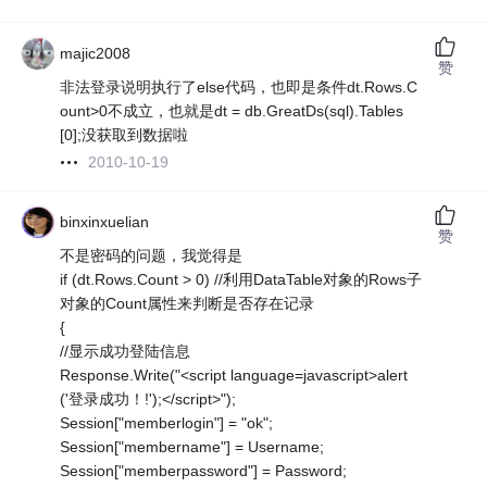
majic2008
赞
非法登录说明执行了else代码，也即是条件dt.Rows.C
ount>0不成立，也就是dt = db.GreatDs(sql).Tables
[0];没获取到数据啦
2010-10-19
binxinxuelian
赞
不是密码的问题，我觉得是
if (dt.Rows.Count > 0) //利用DataTable对象的Rows子
对象的Count属性来判断是否存在记录
{
//显示成功登陆信息
Response.Write("<script language=javascript>alert
('登录成功！!');</script>");
Session["memberlogin"] = "ok";
Session["membername"] = Username;
Session["memberpassword"] = Password;