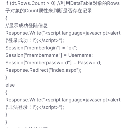
if (dt.Rows.Count > 0) //利用DataTable对象的Rows
子对象的Count属性来判断是否存在记录
{
//显示成功登陆信息
Response.Write("<script language=javascript>alert
('登录成功！!');</script>");
Session["memberlogin"] = "ok";
Session["membername"] = Username;
Session["memberpassword"] = Password;
Response.Redirect("index.aspx");
}
else
{
Response.Write("<script language=javascript>alert
('非法登录！!');</script>");
}
}