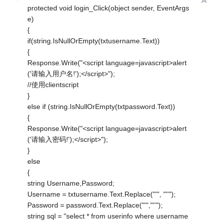
protected void login_Click(object sender, EventArgs
e)
{
if(string.IsNullOrEmpty(txtusername.Text))
{
Response.Write("<script language=javascript>alert
('请输入用户名!');</script>");
//使用clientscript
}
else if (string.IsNullOrEmpty(txtpassword.Text))
{
Response.Write("<script language=javascript>alert
('请输入密码!');</script>");
}
else
{
string Username,Password;
Username = txtusername.Text.Replace("'", "''");
Password = password.Text.Replace("'","''");
string sql = "select * from userinfo where username