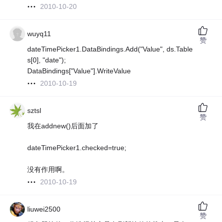
2010-10-20
wuyq11
赞
dateTimePicker1.DataBindings.Add("Value", ds.Table
s[0], "date");
DataBindings["Value"].WriteValue
2010-10-19
sztsl
赞
我在addnew()后面加了
dateTimePicker1.checked=true;
没有作用啊。
2010-10-19
liuwei2500
赞