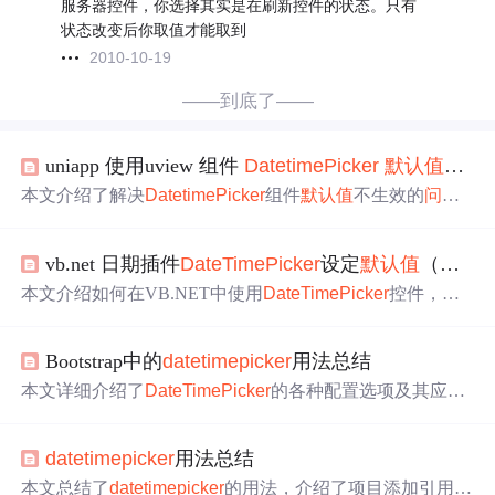
服务器控件，你选择其实是在刷新控件的状态。只有
状态改变后你取值才能取到
2010-10-19
——到底了——
uniapp 使用uview 组件
DatetimePicker
默认值
无效
本文介绍了解决
DatetimePicker
组件
默认值
不生效的
问题
，通过使用$refs引用组件实例并手动设置innerValue来确保
日期选择器能正确显示预设日期。此方法适用于需要回显
vb.net 日期插件
DateTimePicker
设定
默认值
（转载 + 亲自实践）
特定日期的场景。
本文介绍如何在VB.NET中使用
DateTimePicker
控件，并
设置其
默认值
为空及指定日期格式，确保跨平台一致性和
用户体验。
Bootstrap中的
datetimepicker
用法总结
本文详细介绍了
DateTimePicker
的各种配置选项及其应用
场景，包括格式化日期时间、限制可选日期范围等，适合
前端开发者快速掌握该插件的使用。
datetimepicker
用法总结
本文总结了
datetimepicker
的用法，介绍了项目添加引用js