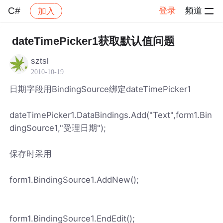
C#
登录
频道
加入
帖子详情
社区
C#
dateTimePicker1获取默认值问题
sztsl
2010-10-19
日期字段用BindingSource绑定dateTimePicker1
dateTimePicker1.DataBindings.Add("Text",form1.Bin
dingSource1,"受理日期");
保存时采用
form1.BindingSource1.AddNew();
form1.BindingSource1.EndEdit();