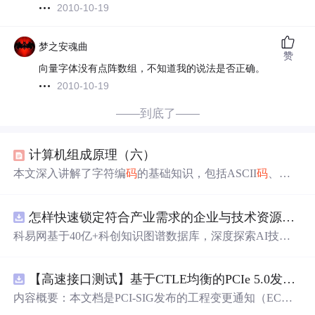
2010-10-19
梦之安魂曲
赞
向量字体没有点阵数组，不知道我的说法是否正确。
2010-10-19
——到底了——
计算机组成原理（六）
本文深入讲解了字符编
码
的基础知识，包括ASCII
码
、
汉
字
编
码
的输入
码
、内
码
和字模
码
，以及各自的用途和特
点，为理解计算机如何处理和显示文字提供了清晰的视
怎样快速锁定符合产业需求的企业与技术资源？.docx
角。
科易网基于40亿+科创知识图谱数据库，深度探索AI技术
在技术转移、成果转化、技术经纪、知识产权、产业创
新、科技招商等垂直领域的多样化应用场景，研究科技创
【高速接口测试】基于CTLE均衡的PCIe 5.0发射机抖动测量方法：32 GT/s速率下精确评估硅基抖动分量的技术方案
新领域的AI+数智化解决方案，推动科技创新与产业创新
智能化发展。
内容概要：本文档是PCI-SIG发布的工程变更通知（EC
N），针对PCI Express 5.0规范中32.0 GT/s速率下的发送端