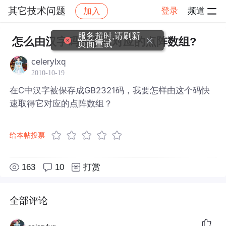
其它技术问题
登录
频道
加入
帖子详情
社区
其它技术问题
服务超时,请刷新
怎么由汉字码检索它对应的点阵数组?
页面重试
celerylxq
2010-10-19
在C中汉字被保存成GB2321码，我要怎样由这个码快
速取得它对应的点阵数组？
给本帖投票
163
10
打赏
全部评论