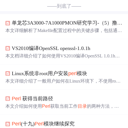
——到底了——
单龙芯3A3000-7A1000PMON研究学习-（5）撸起袖子干-Makefile.inc（b）
本文详细解析了Makefile配置过程中的关键步骤，包括通过
Perl
脚本处理Makefile.inc文件、创建
目录
、执行pmoncfg配
置工具及清理依赖等操作。
VS2010编译OpenSSL openssl-1.0.1h
本文档详细介绍了如何使用VS2010编译OpenSSL 1.0.1h版
本。首先，需要下载OpenSSL源代码和
Perl
，并将
Perl
的路
径添加到环境变量。接着，根据是否编译Debug版本，运
Linux系统非root用户安装
perl
模块
行不同的Configure命令。然后执行msdo_ms.bat和nmake -f
mst.mak进行编译。完成编译后，会在OpenSSL根
目录
下生
本文详细介绍了一般用户如何在Linux环境下，不使用root
成inc32和out32文件夹。
权限在个人home
目录
中安装
Perl
模块的方法，包括编译安
装步骤及环境变量配置。
Perl
获得当前路径
本文介绍如何使用
Perl
获取当前工作
目录
的两种方法，并
展示了如何设置
Perl
程序中STAF库的路径信息。
Perl
(十九)
Perl
模块继续探究