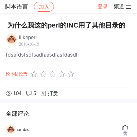
脚本语言
登录
频道
加入
帖子详情
社区
脚本语言
为什么我这的perl的INC用了其他目录的
ilikeperl
2010-10-19
fdsafdsfsdfsadfaasdfasfdasdf
给本帖投票
104
5
打赏
全部评论
iambic
赞