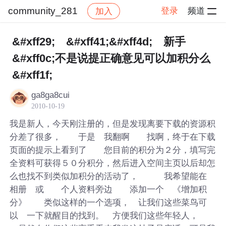
community_281
登录
频道
加入
帖子详情
社区
community_281
&#xff29; &#xff41;&#xff4d; 新手
&#xff0c;不是说提正确意见可以加积分么
&#xff1f;
ga8ga8cui
2010-10-19
我是新人，今天刚注册的，但是发现离要下载的资源积
分差了很多， 于是 我翻啊 找啊，终于在下载
页面的提示上看到了 您目前的积分为２分，填写完
全资料可获得５０分积分，然后进入空间主页以后却怎
么也找不到类似加积分的活动了， 我希望能在
相册 或 个人资料旁边 添加一个 《增加积
分》 类似这样的一个选项， 让我们这些菜鸟可
以 一下就醒目的找到。 方便我们这些年轻人，