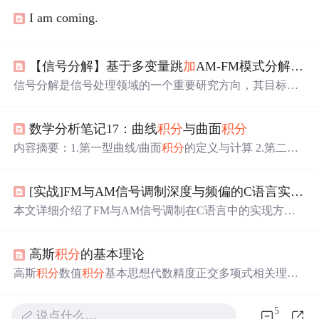
I am coming.
【信号分解】基于多变量跳
加
AM-FM模式分解(MJMDD)附Matlab代码
信号分解是信号处理领域的一个重要研究方向，其目标是
将复杂信号分解为多个简单且具有物理意义的成分。近年
来，基于经验模态分解（EMD）及其变体方法在信号分解
数学分析笔记17：曲线
积分
与曲面
积分
方面取得了显著进展，但这些方法在处理多变量非平稳信
号时存在一些局限性。为了克服这些局限性，本文
提
出了
内容摘要：1.第一型曲线/曲面
积分
的定义与计算 2.第二型
一种基于多变量跳
加
AM-FM模式分解（MJMDD）的新方
曲线/曲面
积分
的定义与计算 3. 格林公式、高斯公式、斯托
法，该方法能够有效地将多变量非平稳信号分解为多个具
克斯公式 4.
积分
与路径无关
有不同频率和振幅的AM-FM分量。本文详细介绍了MJMD
[实战]FM与AM信号调制深度与频偏的C语言实现与Python频谱验证
D方法的原理和算法步骤，并
提
供了相应的Matlab代码示
本文详细介绍了FM与AM信号调制在C语言中的实现方
例。1. 引言。
法，包括调制指数和最大频偏等核心参数的设置技巧，并
通过Python进行频谱验证。重点分析了AM信号的调制深度
高斯
积分
的基本理论
控制和FM信号的
积分
精度处理，
提
供了参数优化策略和常
见问题解决方案，帮助开发者准确实现信号调制并验证其
高斯
积分
数值
积分
基本思想代数精度正交多项式相关理论
频谱特性。
一些例子Gauss型求积公式 高斯
积分
：一类具有最高的代
数精度的插值型求积 数值
积分
基本思想 数值
积分
的特
5
说点什么…
点：将被记函数在某些节点上的函数值最为
加
权求和并以