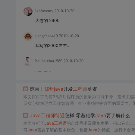
lxhlovemy
2010-10-20
大连的 2600
jiangchao419
2010-10-20
我写的2000左右...
houhaixian1986
2010-10-20
.............
惊喜！
郑州
java
开发
工程师
薪资
本文探讨了为何35岁后程序员的竞争力可能下降，指出关
反省心智在理性工作如管理、企业家精神等方面的重要性。
如写作。并提倡不断读书和学习以增强这方面的能力。
Java
工程师
待遇
怎样 零基础学
Java
要了解什么
本文分析了
Java
工程师
的市场需求及薪资水平，指出在北上广
习
Java
需要了解的基本概念，包括
Java
的特点、运行平台