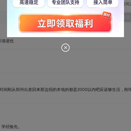
切换为时间
发表回
环境堪忧
段时间刚从郑州出差回来那边招的本地的都是2000以内吧应该够生活，刚
。学经验先。