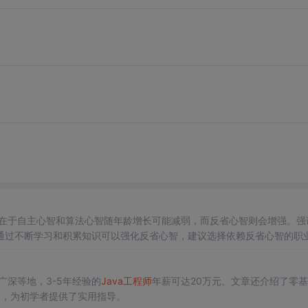
键在于自主心智和算法心智随年龄增长可能减弱，而反省心智则会增强。强
通过不断学习和积累知识可以强化反省心智，建议选择依赖反省心智的职
深等地，3-5年经验的
Java
工程师
年薪可达20万元。文章还介绍了零
等，为初学者提供了实用指导。