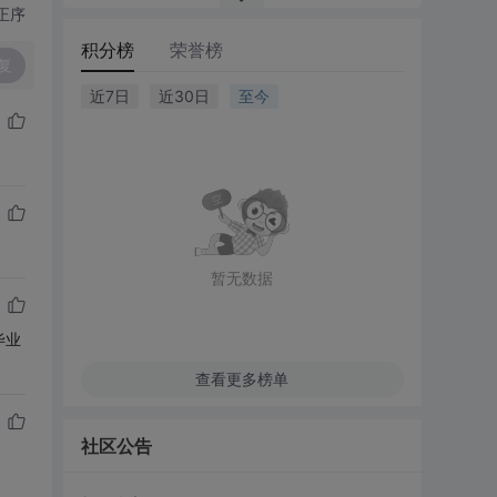
正序
积分榜
荣誉榜
复
近7日
近30日
至今
暂无数据
毕业
查看更多榜单
社区公告