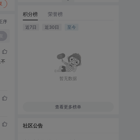
复
积分榜
荣誉榜
正序
近7日
近30日
至今
复
是不
暂无数据
查看更多榜单
社区公告