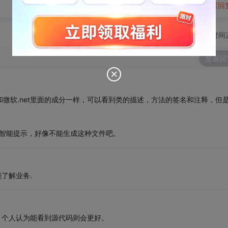
转发到动态
举报
写回
切换为时间
发表回
和微软.net里面的成分一样，可以看到类的描述，方法的签名和注释，但
能智能提示，好像不能生成这种文件吧。
了解业务.
。个人认为能看到源代码则会更好。