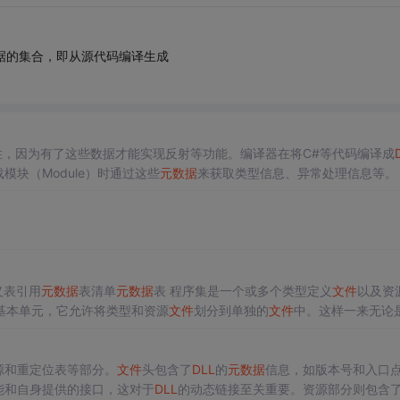
)和元数据的集合，即从源代码编译生成
的特性，因为有了这些数据才能实现反射等功能。编译器在将C#等代码编译成
模块（Module）时通过这些
元数据
来获取类型信息、异常处理信息等。
了，接下来的问题是如何解析
元数据
表里面的内容。下个文章再说吧！拜
义表引用
元数据
表清单
元数据
表 程序集是一个或多个类型定义
文件
以及资
基本单元，它允许将类型和资源
文件
划分到单独的
文件
中。这样一来无论
源和重定位表等部分。
文件
头包含了
DLL
的
元数据
信息，如版本号和入口
能和自身提供的接口，这对于
DLL
的动态链接至关重要。资源部分则包含