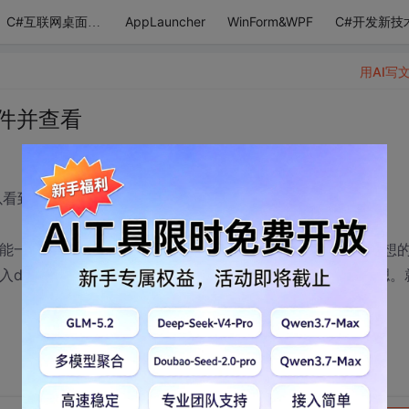
AppLauncher
WinForm&WPF
C#开发新技
C#互联网桌面应用
用AI写
文件并查看
可以看到元数据，方法的概况
能一边写引用这个dll的代码，一边再看这个dll的源码吧。我想
入dll里面的方法名，选中方法名，F12，出现方法的概貌。嗯。