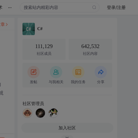
...
术
登录/注册
文章
C#
111,129
642,532
社区成员
社区内容
发帖
与我相关
我的任务
分享
的
就
社区管理员
加入社区