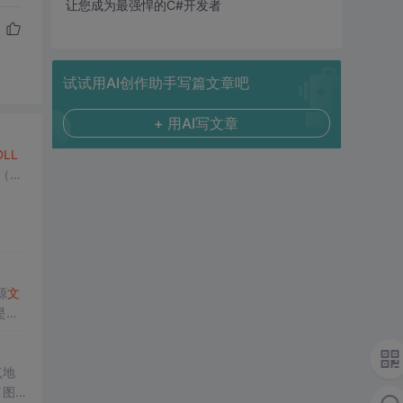
让您成为最强悍的C#开发者
试试用AI创作助手写篇文章吧
+ 用AI写文章
DLL
（累
拜。
源
文
是自
点地
了图