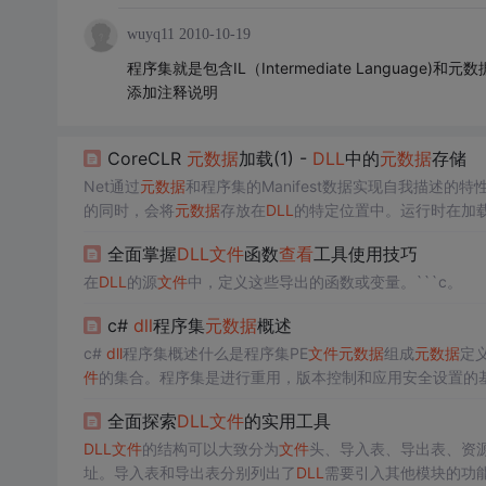
wuyq11
2010-10-19
程序集就是包含IL（Intermediate Language
添加注释说明
CoreCLR
元数据
加载(1) -
DLL
中的
元数据
存储
Net通过
元数据
和程序集的Manifest数据实现自我描述
的同时，会将
元数据
存放在
DLL
的特定位置中。运行时在加载
了，先这样吧）我们已经知道有哪些
元数据
表并且放在哪里
全面掌握
DLL
文件
函数
查看
工具使用技巧
在
DLL
的源
文件
中，定义这些导出的函数或变量。```c。
c#
dll
程序集
元数据
概述
c#
dll
程序集概述什么是程序集PE
文件
元数据
组成
元数据
定
件
的集合。程序集是进行重用，版本控制和应用安全设置的
己还是程序集用户都可以决定打包和部署哪些
文件
。
全面探索
DLL
文件
的实用工具
DLL
文件
的结构可以大致分为
文件
头、导入表、导出表、资
址。导入表和导出表分别列出了
DLL
需要引入其他模块的功