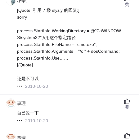
小辛、
赞
[Quote=引用 7 楼 slyzly 的回复:]
sorry
process.StartInfo.WorkingDirectory = @"C:\WINDOW
S\system32";//用这个指定路径
process.StartInfo.FileName = "cmd.exe";
process.StartInfo.Arguments = "/c " + dosCommand;
process.StartInfo.Use……
[/Quote]
还是不可以
2010-10-20
事理
赞
自己改一下
2010-10-20
事理