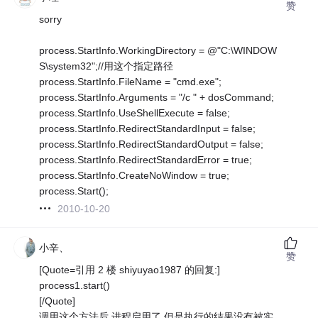
赞
sorry
process.StartInfo.WorkingDirectory = @"C:\WINDOW
S\system32";//用这个指定路径
process.StartInfo.FileName = "cmd.exe";
process.StartInfo.Arguments = "/c " + dosCommand;
process.StartInfo.UseShellExecute = false;
process.StartInfo.RedirectStandardInput = false;
process.StartInfo.RedirectStandardOutput = false;
process.StartInfo.RedirectStandardError = true;
process.StartInfo.CreateNoWindow = true;
process.Start();
2010-10-20
小辛、
赞
[Quote=引用 2 楼 shiyuyao1987 的回复:]
process1.start()
[/Quote]
调用这个方法后 进程启用了 但是执行的结果没有被实