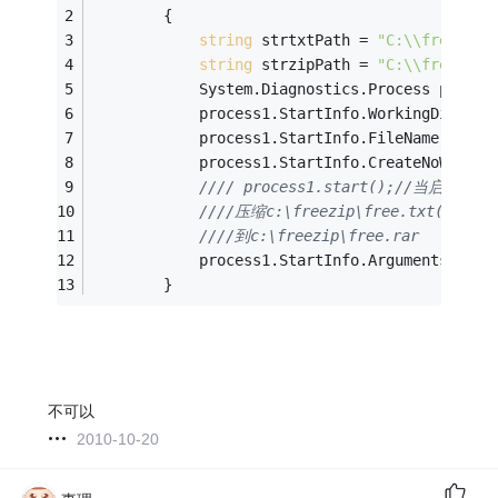
        {
string
 strtxtPath = 
"C:\\freezip\
string
 strzipPath = 
"C:\\freezip\
            System.Diagnostics.Process proces
            process1.StartInfo.WorkingDirecto
            process1.StartInfo.FileName = 
"Wi
            process1.StartInfo.CreateNoWindow
//// process1.start();//
////压缩c:\freezip\free.txt(即文件
////到c:\freezip\free.rar
            process1.StartInfo.Arguments = 
" 
        }
不可以
2010-10-20