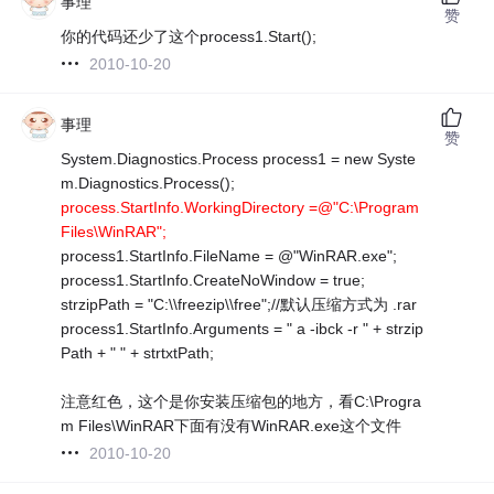
事理
赞
你的代码还少了这个process1.Start();
2010-10-20
事理
赞
System.Diagnostics.Process process1 = new Syste
m.Diagnostics.Process();
process.StartInfo.WorkingDirectory =@"C:\Program
Files\WinRAR";
process1.StartInfo.FileName = @"WinRAR.exe";
process1.StartInfo.CreateNoWindow = true;
strzipPath = "C:\\freezip\\free";//默认压缩方式为 .rar
process1.StartInfo.Arguments = " a -ibck -r " + strzip
Path + " " + strtxtPath;
注意红色，这个是你安装压缩包的地方，看C:\Progra
m Files\WinRAR下面有没有WinRAR.exe这个文件
2010-10-20