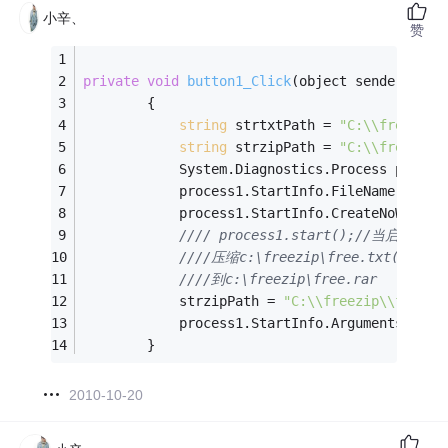
小辛、
赞
private
void
button1_Click
(object sender, Eve
        {
string
 strtxtPath = 
"C:\\freezip\
string
 strzipPath = 
"C:\\freezip\
            System.Diagnostics.Process proces
            process1.StartInfo.FileName = @
"C
            process1.StartInfo.CreateNoWindow
//// process1.start();//
////压缩c:\freezip\free.txt(即文件
////到c:\freezip\free.rar
            strzipPath = 
"C:\\freezip\\free"
;
            process1.StartInfo.Arguments = 
" 
        }
2010-10-20