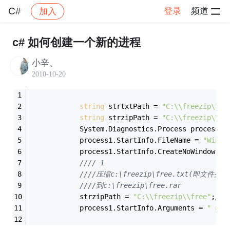
C#
登录
频道
加入
帖子详情
社区
C#
c# 如何创建一个新的进程
小辛、
2010-10-20
string
 strtxtPath = 
"C:\\freezip\\fr
string
 strzipPath = 
"C:\\freezip\\fr
            System.Diagnostics.Process process1 
            process1.StartInfo.FileName = 
"WinRA
            process1.StartInfo.CreateNoWindow = 
//// 1
////压缩c:\freezip\free.txt(即文件夹及
////到c:\freezip\free.rar
            strzipPath = 
"C:\\freezip\\free"
;
//
            process1.StartInfo.Arguments = 
" a -