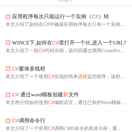
应用程序每次只能运行一个实例（
C#
）转
本文介绍了如何在
C#
中确保应用程序每次只有一个实例运
行。通过检查当前
进程
与所有
进程
中是否存在相同主模块
文件名的
进程
，来判断是否已有一个实例在运行。如果发
WINCE下,如何在
C#
里打开一个IE,进入一个URL?
现已有实例，则激活并显示其窗口；否则创建
新
的应用程
序实例。
本文介绍了一段
C#
代码示例，该代码通过调用CreateProces
s函数启动Internet Explorer并打开指定网址。CreateProcess
函数来自coredll.dll库，用于创建
新
的
进程
。示例中还定义
C#
窗体多线程
了一个processinfo类，用于接收
新
进程
的信息。
本文介绍了一个使用
C#
实现的简单
进程
监控程序，该程序
能够持续检查指定
进程
的状态，并在
进程
数量低于预设值
时启动
新
的
进程
实例。此外，还展示了如何创建线程来定
C#
通过word模板创建
新
文件
期执行检查任务，以及如何通过传递引用参数更
新
UI组
件。
本文档介绍如何使用
C#
编程语言，通过已有的Word模板来
创建
新
的Word文档，并在文档的书签位置插入指定内容。
首先，通过`ApplicationClass`实例化Word应用程序并打开模
C#
调用命令行
板文件。然后，保存
新
生成的文件到指定路径。最后，在
书签处插入值，确保书签存在后，使用`TypeText`方法插入
本文介绍了一个使用
C#
调用CMD命令的具体示例，通过