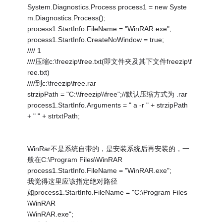
System.Diagnostics.Process process1 = new Syste
m.Diagnostics.Process();
process1.StartInfo.FileName = "WinRAR.exe";
process1.StartInfo.CreateNoWindow = true;
//// 1
////压缩c:\freezip\free.txt(即文件夹及其下文件freezip\f
ree.txt)
////到c:\freezip\free.rar
strzipPath = "C:\\freezip\\free";//默认压缩方式为 .rar
process1.StartInfo.Arguments = " a -r " + strzipPath
+ " " + strtxtPath;
WinRar不是系统自带的，是安装系统后再安装的，一
般在C:\Program Files\WinRAR
process1.StartInfo.FileName = "WinRAR.exe";
我觉得这里应该指定绝对路径
如process1.StartInfo.FileName = "C:\Program Files
\WinRAR
\WinRAR.exe";