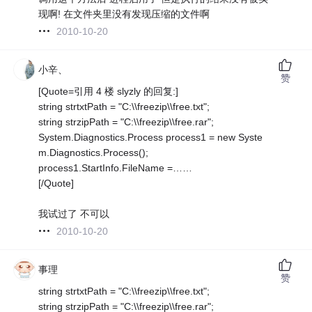
现啊! 在文件夹里没有发现压缩的文件啊
2010-10-20
小辛、
赞
[Quote=引用 4 楼 slyzly 的回复:]
string strtxtPath = "C:\\freezip\\free.txt";
string strzipPath = "C:\\freezip\\free.rar";
System.Diagnostics.Process process1 = new Syste
m.Diagnostics.Process();
process1.StartInfo.FileName =……
[/Quote]
我试过了 不可以
2010-10-20
事理
赞
string strtxtPath = "C:\\freezip\\free.txt";
string strzipPath = "C:\\freezip\\free.rar";