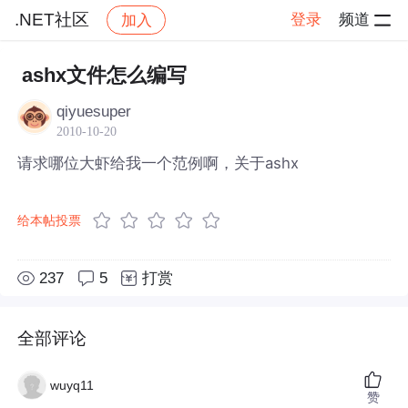
.NET社区
登录
频道
加入
帖子详情
社区
.NET社区
ashx文件怎么编写
qiyuesuper
2010-10-20
请求哪位大虾给我一个范例啊，关于ashx
给本帖投票
237
5
打赏
全部评论
wuyq11
赞