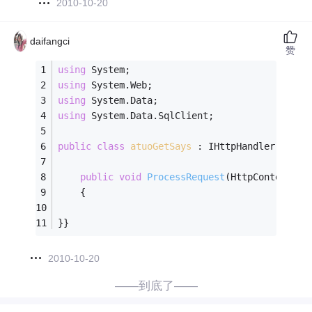
2010-10-20
daifangci
赞
using
 System;
using
 System.Web;
using
 System.Data;
using
 System.Data.SqlClient;
public
class
atuoGetSays
 :
 IHttpHandler {
public
void
ProcessRequest
(HttpContext co
    {
}}
2010-10-20
——到底了——