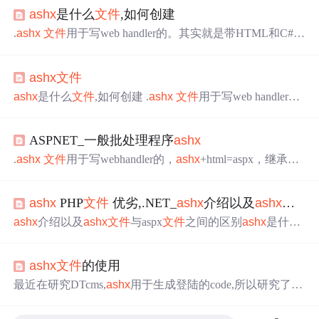
ashx
是什么
文件
,如何创建
.
ashx
文件
用于写web handler的。其实就是带HTML和C#的
混合
文件
。当然你完全可以用.aspx 的
文件
后缀。使用.
ash
x
可以让你专注于编程而不用管相关的WEB技术。.
ashx
必
ashx
文件
须包含IsReusable. 如下例所示 <% @ webhandler language
="C#" class="AverageHandler" %> using System; us...
ashx
是什么
文件
,如何创建 .
ashx
文件
用于写web handler
的。其实就是带HTML和C#的混合
文件
。当然你完全可以
用.aspx 的
文件
后缀。使用.
ashx
可以让你专注于编程而不
ASPNET_一般批处理程序
ashx
用管相关的WEB技术。.
ashx
必须包含IsReusable. 如下例所
示using System; using System.Web;public class AverageHandle
.
ashx
文件
用于写webhandler的，
ashx
+html=aspx，继承于I
r :
httpHander；详细操作见作者：꧁执笔小白꧂ ...
ashx
PHP
文件
优劣,.NET_
ashx
介绍以及
ashx
文件
与
ashx
介绍以及
ashx
文件
与aspx
文件
之间的区别
ashx
是什么
文件
?.
ashx
文件
用于写web handler的。.
ashx
文件
与.aspx
文
件
类似，可以通过它来调用HttpHandler类，它免去了普通.
ashx
文件
的使用
aspx页面的控件解析以及页面处理的过程。其实就是带HT
ML和C#的混合
文件
。.
ashx
文件
适合产生供浏览器处理
最近在研究DTcms,
ashx
用于生成登陆的code,所以研究了一
的、不需要回发处理的数据格式，例如用于生成动态图
下。
ashx
是什么
文件
.
ashx
文件
用于写web handler的。.
as
片、动态文本等内容。
ashx
...
hx
文件
与.aspx
文件
类似，可以通过它来调用HttpHandler