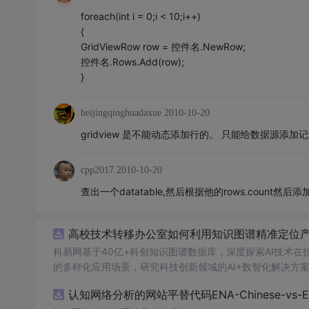
foreach(int i = 0;i < 10;i++)
{
GridViewRow row = 控件名.NewRow;
控件名.Rows.Add(row);
}
beijingqinghuadaxue
2010-10-20
gridview 是不能动态添加行的。 只能给数据源添加记录
cpp2017
2010-10-20
查出一个datatable,然后根据他的rows.count然后
高校技术转移办公室如何利用知识图谱精准定位产业
科易网基于40亿+科创知识图谱数据库，深度探索AI技术
的多样化应用场景，研究科技创新领域的AI+数智化解决方
认知网络分析的网站平替代码ENA-Chinese-vs-Englis