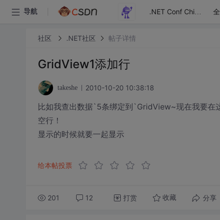
全
导航
.NET Conf China
社区
.NET社区
帖子详情
GridView1添加行
2010-10-20 10:38:18
takeshe
比如我查出数据`5条绑定到`GridView~现在我要
空行！
显示的时候就要一起显示
给本帖投票
201
12
打赏
分享
收藏