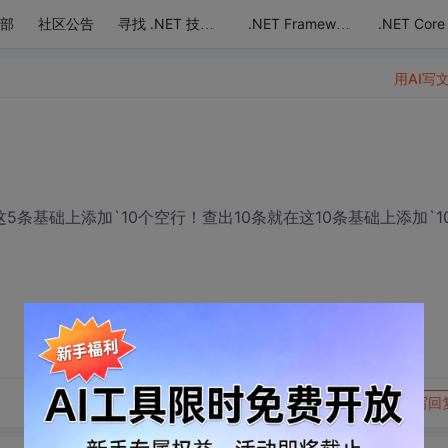
部
社区公告
.NET Core
寻找 .NET 技术达人
.NET Framework
用AI写
在这5条基础上添加`10个空行！查出10条就在这10条基础上添加`1
转发到动态
举报
写回