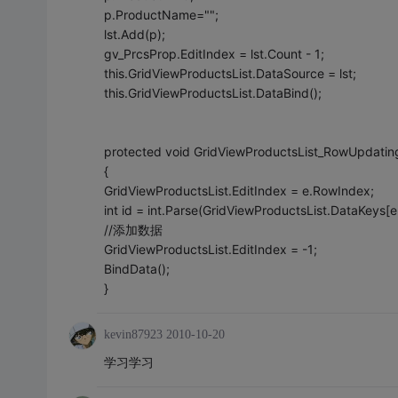
p.ProductName="";
lst.Add(p);
gv_PrcsProp.EditIndex = lst.Count - 1;
this.GridViewProductsList.DataSource = lst;
this.GridViewProductsList.DataBind();
protected void GridViewProductsList_RowUpdatin
{
GridViewProductsList.EditIndex = e.RowIndex;
int id = int.Parse(GridViewProductsList.DataKeys[e
//添加数据
GridViewProductsList.EditIndex = -1;
BindData();
}
kevin87923
2010-10-20
学习学习