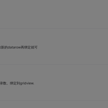
添加新的datarow再绑定就可
数。绑定到gridview.