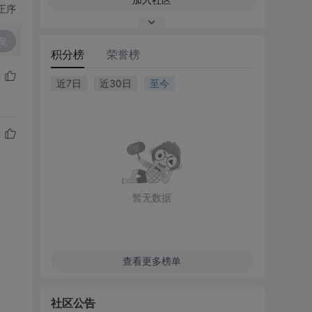
正序
复
积分榜
荣誉榜
近7日
近30日
至今
暂无数据
查看更多榜单
社区公告