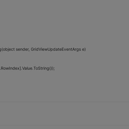
g(object sender, GridViewUpdateEventArgs e)
.RowIndex].Value.ToString());