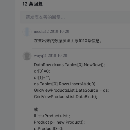
12 条
回复
请发表友善的回复…
moshu12
2010-10-20
在查出来的数据源里面添加10条信息。
wuyq11
2010-10-20
DataRow dr=ds.Tables[0].NewRow();
dr[0]=0;
dr[1]="";
ds.Tables[0].Rows.InsertAt(dr,0);
GridViewProductsList.DataSource = ds;
GridViewProductsList.DataBind();
或
IList<Product> lst；
Product p= new Product();
p.ProductID=0;