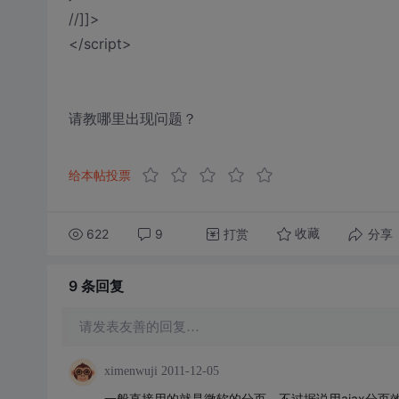
//]]>
</script>
请教哪里出现问题？
给本帖投票
622
9
打赏
分享
收藏
9 条
回复
请发表友善的回复…
ximenwuji
2011-12-05
一般直接用的就是微软的分页，不过据说用ajax分页