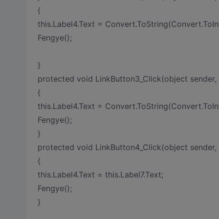
{
this.Label4.Text = Convert.ToString(Convert.ToInt
Fengye();
}
protected void LinkButton3_Click(object sende
{
this.Label4.Text = Convert.ToString(Convert.ToInt
Fengye();
}
protected void LinkButton4_Click(object sender
{
this.Label4.Text = this.Label7.Text;
Fengye();
}