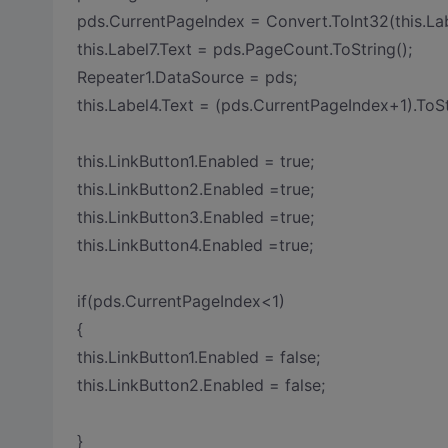
pds.CurrentPageIndex = Convert.ToInt32(this.Lab
this.Label7.Text = pds.PageCount.ToString();
Repeater1.DataSource = pds;
this.Label4.Text = (pds.CurrentPageIndex+1).ToSt
this.LinkButton1.Enabled = true;
this.LinkButton2.Enabled =true;
this.LinkButton3.Enabled =true;
this.LinkButton4.Enabled =true;
if(pds.CurrentPageIndex<1)
{
this.LinkButton1.Enabled = false;
this.LinkButton2.Enabled = false;
}