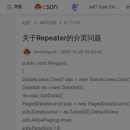
全
导航
.NET Conf China
社区
.NET社区
帖子详情
关于Repeater的分页问题
2010-10-20 10:40:42
horselifegood
public void Fengye()
{
DataAccess.Class1 dac = new DataAccess.Class1
DataSet ds =new DataSet();
ds=dac.GetData();
PagedDataSource pds = new PagedDataSource()
pds.DataSource = ds.Tables[0].DefaultView;
pds.AllowPaging=true;
pds.PageSize =3;