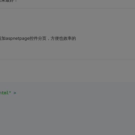
spnetpage控件分页，方便也效率的
html"
 >