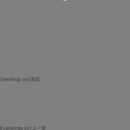
, EventArgs e)//首页
r, EventArgs e)//上一页