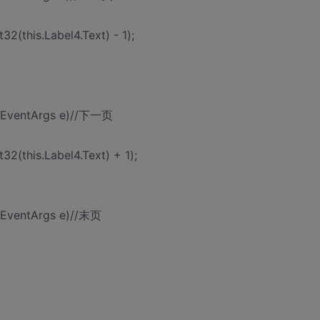
32(this.Label4.Text) - 1);
r, EventArgs e)//下一页
32(this.Label4.Text) + 1);
, EventArgs e)//末页