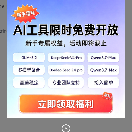
el4.Text)-1;
ring();