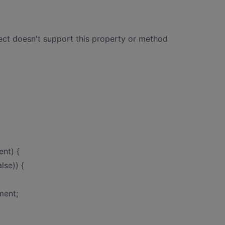
t doesn't support this property or method
nt) {
lse)) {
ment;