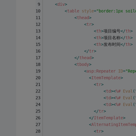
<
div
>
<
table
style
=
"border:1px soil
<
thead
>
<
tr
>
<
th
>
项目编号
</
th
>
<
th
>
项目名称
</
th
>
<
th
>
发布时间
</
th
>
</
tr
>
</
thead
>
<
tbody
>
<
asp:Repeater
ID
=
"Rep
<
ItemTemplate
>
<
tr
>
<
td
>
<
%#
Eval
(
<
td
>
<
%#
Eval
(
<
td
>
<
%#
Eval
(
</
tr
>
</
ItemTemplate
>
<
AlternatingItemTem
<
tr
>