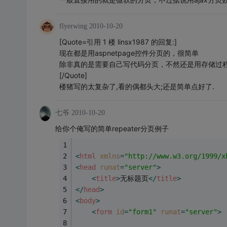
flyerwing
2010-10-20
[Quote=引用 1 楼 linsx1987 的回复:]
现在都是用aspnetpage控件分页的，很简单
除非真的是需要自己写代码分页，不然还是用存储过程加a
[/Quote]
楼猪写的太复杂了,看的偶都头大;还是简单点好了.
七爷
2010-10-20
给你个俺写的简单repeater分页例子
<
html
xmlns
=
"http://www.w3.org/1999/x
<
head
runat
=
"server"
>
<
title
>
无标题页
</
title
>
</
head
>
<
body
>
<
form
id
=
"form1"
runat
=
"server"
>