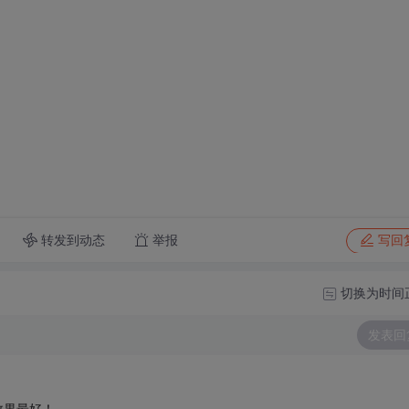
转发到动态
举报
写回
切换为时间
发表回
效果最好！