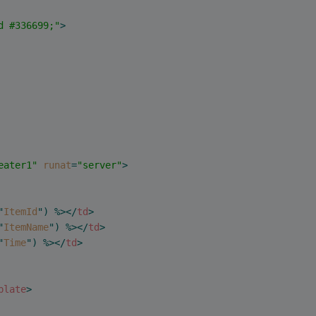
d #336699;"
>
eater1"
runat
=
"server"
>
"
ItemId
") %>
</
td
>
"
ItemName
") %>
</
td
>
"
Time
") %>
</
td
>
plate
>