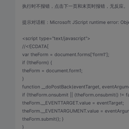
执行时不报错，点击下一页和末页时报错，无反应。
提示对话框：Microsoft JScript runtime error: Objec
<script type="text/javascript">
//<![CDATA[
var theForm = document.forms['form1'];
if (!theForm) {
theForm = document.form1;
}
function __doPostBack(eventTarget, eventArgume
if (!theForm.onsubmit || (theForm.onsubmit() != fa
theForm.__EVENTTARGET.value = eventTarget;
theForm.__EVENTARGUMENT.value = eventArgu
theForm.submit(); }
}