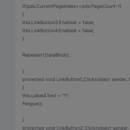
if(pds.CurrentPageIndex==pds.PageCount-1)
{
this.LinkButton3.Enabled = false;
this.LinkButton4.Enabled = false;
}
Repeater1.DataBind();
}
protected void LinkButton1_Click(object sender
{
this.Label4.Text = "1";
Fengye();
}
protected void LinkButton2_Click(object sende