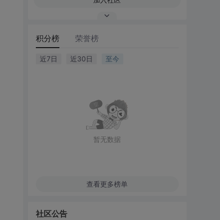
积分榜
荣誉榜
近7日
近30日
至今
暂无数据
查看更多榜单
社区公告