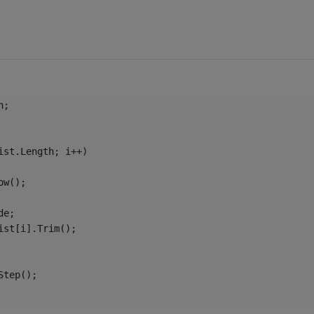
h;
ist.Length; i++)
ow();
de;
ist[i].Trim();
Step();