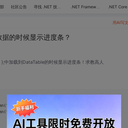
部
社区公告
.NET Core
寻找 .NET 技术达人
.NET Framework
用AI写
e添加数据的时候显示进度条？
, "4", "5" };中加载到DataTable的时候显示进度条！求教高人
mn(
"facode"
, Type.GetType(
"System.Int16"
));
mn(
"favalue"
, Type.GetType(
"System.String"
));