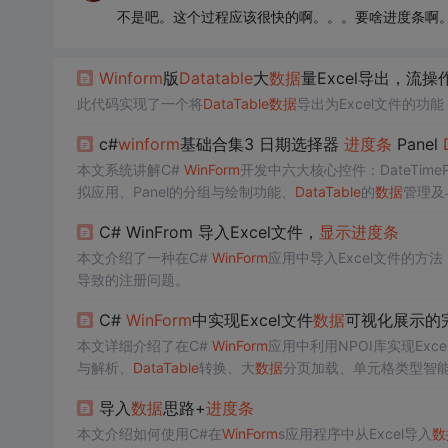
不是吧。这个过程应该很快的啊。。。要啥进度条啊
Winform
版
Datatable
大
数据
量Excel导出，流操
此代码实现了一个将
DataTable
数据
导出为Excel文件的功
c#
winform
基础合集3 日期选择器
进度条
Panel
本文系统讲解C#
WinForm
开发中六大核心控件：DateTimeP
拟应用、Panel的分组与绘制功能、
DataTable
的
数据
管理及与
的列绑定与事件处理。内容聚焦控件特性、典型用法与实践
C# WinFrom 导入Excel文件，
显示
进度条
本文介绍了一种在C#
WinForm
应用中导入Excel文件的方
导致的注册问题。
C#
WinForm
中实现Excel文件
数据
可视化展示的
本文详细介绍了在C#
WinForm
应用中利用NPOI库实现Excel文件
与解析、
DataTable
转换、大
数据
分页加载、单元格类型智能识别
强（
进度条
、样式定制）。核心技术聚焦于高效、健壮、免Offi
导入
数据
思路+
进度条
本文介绍如何使用C#在
WinForm
s应用程序中从Excel导入
数