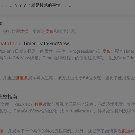
。。。。？？？？就是秒杀的事情。。。
作
能，包括处理
数据
、更新
进度条
和错误处理。
DataTable
Timer DataGridView
icker（日期选择器）的属性与事件、ProgressBar（
进度条
）配合Time
DataGridView绑定、Timer在UI线程中的使用注意事项，以及DataGridV
要点。
法，并通过
进度条
展示导入过程。该方法适用于64位系统，避免了使用某些
完整指南
（.xls/.xlsx）
数据
读取与可视化展示的全流程，涵盖环境配置、文
、DataGridView性能优化（如VirtualMode）、异常处理机制及UI
ce依赖的桌面端Excel
数据
呈现方案。
据
，并展示了一个具体的导入流程实例。此外，还提供了如何实现
数据
导