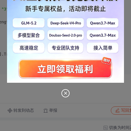
 
"3"
, 
"4"
, 
"5"
 };
ength; i++)
].Trim();
转发到动态
举报
写回
切换为时间