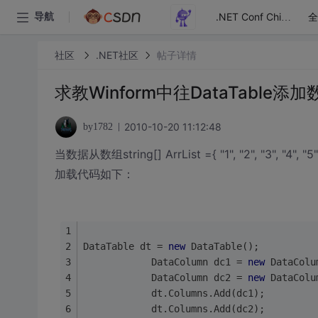
全
导航
.NET Conf China
社区
.NET社区
帖子详情
求教Winform中往DataTabl
2010-10-20 11:12:48
by1782
当数据从数组string[] ArrList ={ "1", "2", "3"
加载代码如下：
DataTable dt = 
new
 DataTable();
            DataColumn dc1 = 
new
 DataColu
            DataColumn dc2 = 
new
 DataColu
            dt.Columns.Add(dc1);
            dt.Columns.Add(dc2);