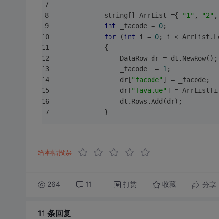
string
[] ArrList ={ 
"1"
, 
"2"
,
int
 _facode = 
0
;
for
 (
int
 i = 
0
; i < ArrList.L
            {
                DataRow dr = dt.NewRow();
                _facode += 
1
;
                dr[
"facode"
] = _facode;
                dr[
"favalue"
] = ArrList[i
                dt.Rows.Add(dr);
            }
给本帖投票
264
11
打赏
分享
收藏
11 条
回复