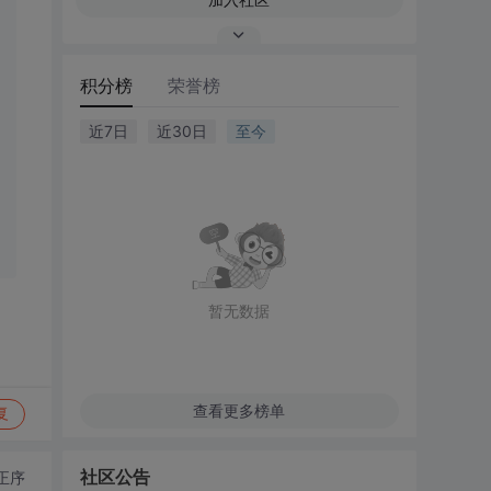
积分榜
荣誉榜
近7日
近30日
至今
暂无数据
查看更多榜单
复
社区公告
正序