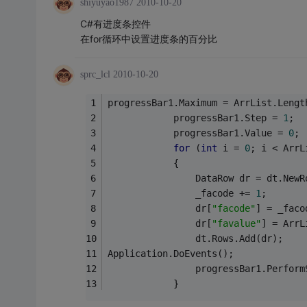
shiyuyao1987
2010-10-20
C#有进度条控件
在for循环中设置进度条的百分比
sprc_lcl
2010-10-20
progressBar1.Maximum = ArrList.Lengt
            progressBar1.Step = 
1
;
            progressBar1.Value = 
0
;
for
 (
int
 i = 
0
; i < ArrL
            {
                DataRow dr = dt.NewR
                _facode += 
1
;
                dr[
"facode"
] = _faco
                dr[
"favalue"
] = ArrL
                dt.Rows.Add(dr);
Application.DoEvents();
                progressBar1.Perform
            }