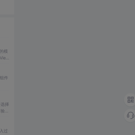
r的模
iew
组件
件选择
体验增
入过