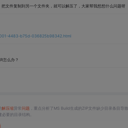
；把文件复制到另一个文件夹，就可以解压了，大家帮我想想什么问题呀
-3001-4483-b75d-036825b98342.html
AR怎么办？
的
解压缩
异常
问题
，重点分析了MS Build生成的ZIP文件缺少目录条目导
建必要的目录结构。
题