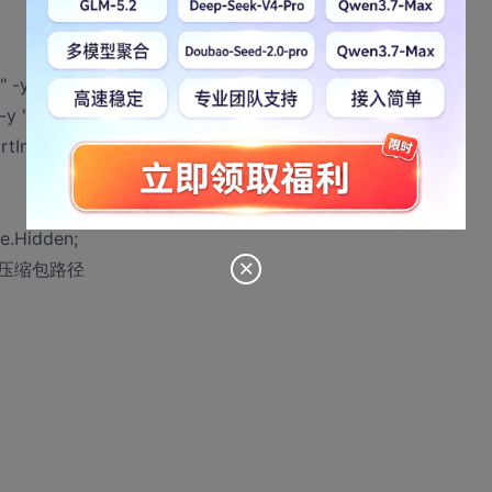
 -y -ibck ";
y ";
tInfo();
e.Hidden;
//获取压缩包路径