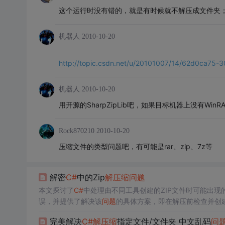
这个运行时没有错的，就是有时候就不解压成文件夹
机器人
2010-10-20
http://topic.csdn.net/u/20101007/14/62d0ca75
机器人
2010-10-20
用开源的SharpZipLib吧，如果目标机器上没有WinR
Rock870210
2010-10-20
压缩文件的类型问题吧，有可能是rar、zip、7z等
解密
C#
中的Zip
解压缩
问题
本文探讨了
C#
中处理由不同工具创建的ZIP文件时可能出现
误，并提供了解决该
问题
的具体方案，即在解压前检查并创
完美解决
C#
解压缩
指定文件/文件夹 中文乱码
问