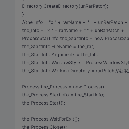
Directory.CreateDirectory(unRarPatch);
}
//the_Info = "x " + rarName + " " + unRarPatch + "
the_Info = "x " + rarName + " " + unRarPatch + " -
ProcessStartInfo the_StartInfo = new ProcessStar
the_StartInfo.FileName = the_rar;
the_StartInfo.Arguments = the_Info;
the_StartInfo.WindowStyle = ProcessWindowStyl
the_StartInfo.WorkingDirectory = rarPatch;
Process the_Process = new Process();
the_Process.StartInfo = the_StartInfo;
the_Process.Start();
the_Process.WaitForExit();
the_Process.Close();