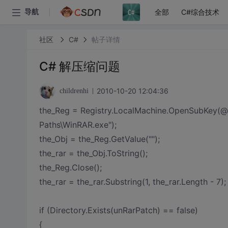
全部
C#综合技术
导航
社区
C#
帖子详情
C# 解压缩问题
2010-10-20 12:04:36
childrenhi
the_Reg = Registry.LocalMachine.OpenSubKey(
Paths\WinRAR.exe");
the_Obj = the_Reg.GetValue("");
the_rar = the_Obj.ToString();
the_Reg.Close();
the_rar = the_rar.Substring(1, the_rar.Length - 7);
if (Directory.Exists(unRarPatch) == false)
{