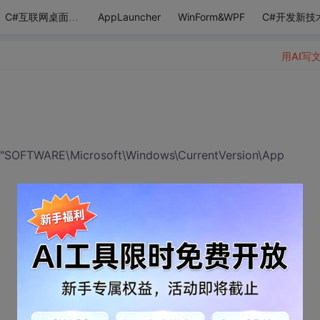
AppLauncher
WinForm&WPF
C#开发新技
C#互联网桌面应用
用AI写
@"SOFTWARE\Microsoft\Windows\CurrentVersion\App