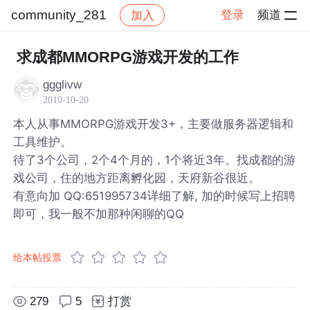
community_281
登录
频道
加入
帖子详情
社区
community_281
求成都MMORPG游戏开发的工作
ggglivw
2010-10-20
本人从事MMORPG游戏开发3+，主要做服务器逻辑和
工具维护。
待了3个公司，2个4个月的，1个将近3年。找成都的游
戏公司，住的地方距离孵化园，天府新谷很近。
有意向加 QQ:651995734详细了解, 加的时候写上招聘
即可，我一般不加那种闲聊的QQ
给本帖投票
279
5
打赏