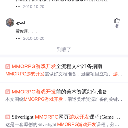
2010-10-20
qyzcf
赞
帮你顶。。。
2010-10-20
——到底了——
MMORPG
游戏
开发
全流程文档准备指南
MMORPG
游戏
开发
需做好文档准备，涵盖项目立项、
游戏
设计、技术、美术资源、运营、测试等多方面文档。这些
文档能助力团队明确目标、协同
工作
，避免重复劳动，为
MMORPG
游戏
开发
前的美术资源如何准备
维护更新提供支持，确保
游戏
开发
顺利及上线后长期稳定
运营。
本文围绕
MMORPG
游戏
开发
，阐述美术资源准备的关键步
骤。涵盖确定美术风格、概念设计、3D模型与纹理制作
等，还提及资源优化、多平台适配、测试反馈等内容，强
Silverlight
MMORPG
网页
游戏
开发
课程(Game Lesson)：目录
调动态内容、社交互动、跨文化设计及版本迭代的重要
性，以提升玩家体验。
这是一套原创的Silverlight
MMORPG
游戏
开发
课程，分为