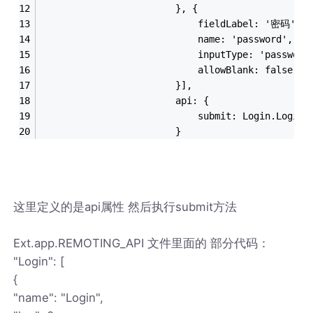
                        }, {
                            fieldLabel: '密码',
                            name: 'password',
                            inputType: 'password
                            allowBlank: false
                        }],
                        api: {
                            submit: Login.LoginJ
                        }
这里定义的是api属性 然后执行submit方法
Ext.app.REMOTING_API 文件里面的 部分代码：
"Login": [
{
"name": "Login",