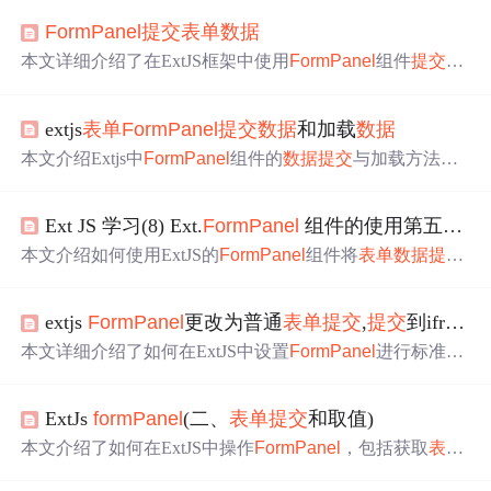
Form
Panel
提交
表单
数据
本文详细介绍了在ExtJS框架中使用
Form
Panel
组件
提交
表
单
数据
的方法，包括如何获取
表单
对象、设置
提交
参数及
处理回调函数等内容。此外，还讨论了如何确保服务器正
extjs
表单
Form
Panel
提交
数据
和加载
数据
确返回success字段，以便客户端能够正确执行success或fail
ure回调。
本文介绍Extjs中
Form
Panel
组件的
数据
提交
与加载方法，
包括异步
提交
与同步
提交
方式，以及如何使用Basic
Form
的
load方法加载
数据
。
Ext JS 学习(8) Ext.
Form
Panel
组件的使用第五式(
F
本文介绍如何使用ExtJS的
Form
Panel
组件将
表单
数据
提交
到服务器，并演示了不同类型的输入字段及其验证方法。
extjs
Form
Panel
更改为普通
表单
提交
,
提交
到iframe显示
本文详细介绍了如何在ExtJS中设置
Form
Panel
进行标准H
TML
表单
提交
而非Ajax
提交
，并通过实例演示了如何将
表
单
数据
提交
到指定的iframe中。
ExtJs
form
Panel
(二、
表单
提交
和取值)
本文介绍了如何在ExtJS中操作
Form
Panel
，包括获取
表单
字段值、设置
表单
值及
提交
表单
的方法。详细解释了如何