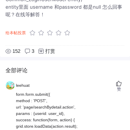
entity里面 username 和password 都是null 怎么回事
呢？在线等解答！
给本帖投票
152
3
打赏
全部评论
leehuat
赞
form.form.submit({
method : 'POST',
url: 'page/searchBydetail.action',
params : {userid: user_id},
success: function(form, action) {
grid.store.loadData(action.result);