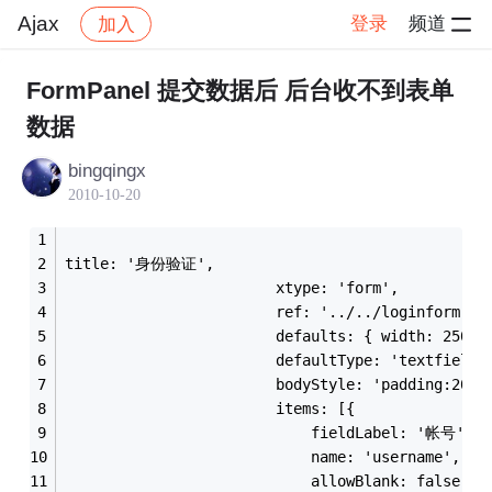
Ajax
登录
频道
加入
帖子详情
社区
Ajax
FormPanel 提交数据后 后台收不到表单
数据
bingqingx
2010-10-20
title: '身份验证',
                        xtype: 'form',
                        ref: '../../loginform',
                        defaults: { width: 250 }
                        defaultType: 'textfield'
                        bodyStyle: 'padding:20px
                        items: [{
                            fieldLabel: '帐号',
                            name: 'username',
                            allowBlank: false