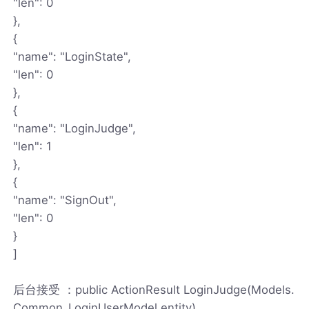
"len": 0
},
{
"name": "LoginState",
"len": 0
},
{
"name": "LoginJudge",
"len": 1
},
{
"name": "SignOut",
"len": 0
}
]
后台接受 ：public ActionResult LoginJudge(Models.
Common_LoginUserModel entity)