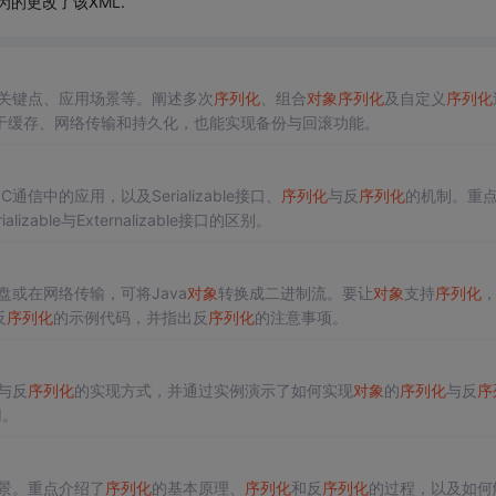
的更改了该XML.
关键点、应用场景等。阐述多次
序列化
、组合
对象
序列化
及自定义
序列化
于缓存、网络传输和持久化，也能实现备份与回滚功能。
信中的应用，以及Serializable接口、
序列化
与反
序列化
的机制。重
lizable与Externalizable接口的区别。
盘或在网络传输，可将Java
对象
转换成二进制流。要让
对象
支持
序列化
反
序列化
的示例代码，并指出反
序列化
的注意事项。
与反
序列化
的实现方式，并通过实例演示了如何实现
对象
的
序列化
与反
序
用。
景。重点介绍了
序列化
的基本原理、
序列化
和反
序列化
的过程，以及如何