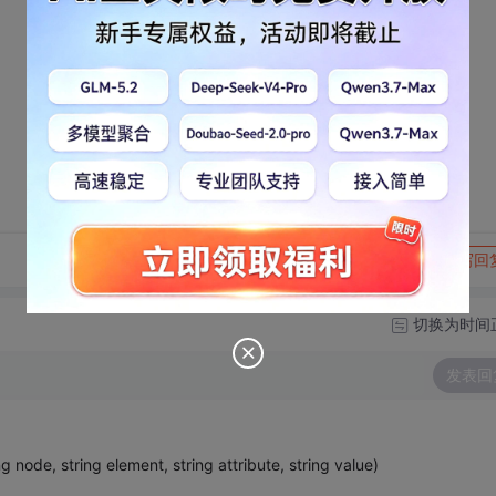
转发到动态
举报
写回
切换为时间
发表回
ode, string element, string attribute, string value)