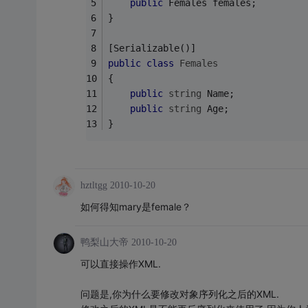
public
 Females females;
}
[Serializable()]
public
class
Females
{
public
string
 Name;
public
string
 Age;
}
hztltgg
2010-10-20
如何得知mary是female？
鸭梨山大帝
2010-10-20
可以直接操作XML.
问题是,你为什么要修改对象序列化之后的XML.