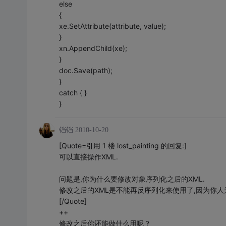
else
{
xe.SetAttribute(attribute, value);
}
xn.AppendChild(xe);
}
doc.Save(path);
}
catch { }
}
铛铛
2010-10-20
[Quote=引用 1 楼 lost_painting 的回复:]
可以直接操作XML.
问题是,你为什么要修改对象序列化之后的XML.
修改之后的XML是不能再反序列化来使用了,因为你人为
[/Quote]
++
修改之后你还能做什么用呢？