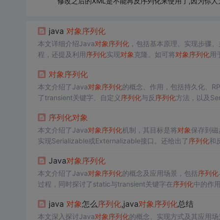
修改之后的XML是不能再反序列化来使用了,因为你人为
java
对象
序列化
本文详细介绍Java
对象
序列化
，包括基本原理、实现步骤、
程，还提及利用
序列化
实现
对象
克隆。如可将
对象
序列化
用
对象
序列化
本文介绍了Java
对象
序列化
的概念、作用，包括持久化、RPC通
了transient关键字、自定义
序列化
与反
序列化
方法，以及Seria
序列化
对象
本文介绍了Java
对象
序列化
机制，其目标是将
对象
保存到磁
实现Serializable或Externalizable接口。还给出了
序列化
和
Java
对象
序列化
本文介绍了Java
对象
序列化
的概念及应用场景，包括
序列化
过程，同时探讨了static与transient关键字在
序列化
中的作
java
对象
怎么
序列化
,java
对象
序列化
总结
本文深入探讨Java
对象
序列化
的概念、实现方式及其应用场