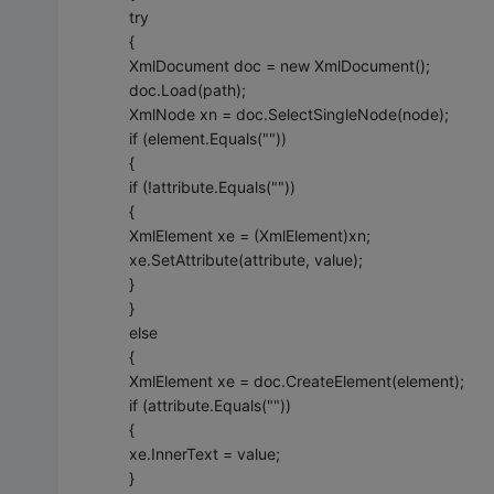
try
{
XmlDocument doc = new XmlDocument();
doc.Load(path);
XmlNode xn = doc.SelectSingleNode(node);
if (element.Equals(""))
{
if (!attribute.Equals(""))
{
XmlElement xe = (XmlElement)xn;
xe.SetAttribute(attribute, value);
}
}
else
{
XmlElement xe = doc.CreateElement(element);
if (attribute.Equals(""))
{
xe.InnerText = value;
}