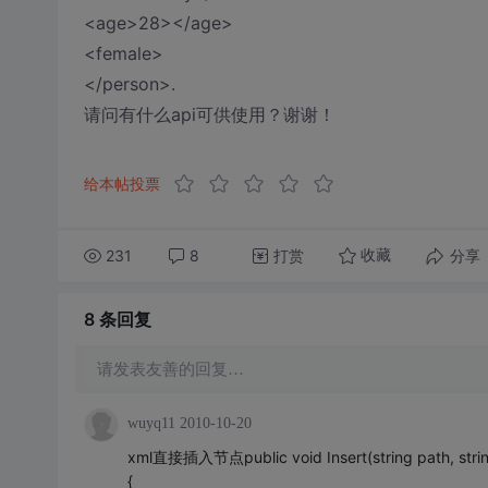
<age>28></age>
<female>
</person>.
请问有什么api可供使用？谢谢！
给本帖投票
231
8
打赏
分享
收藏
8 条
回复
请发表友善的回复…
wuyq11
2010-10-20
xml直接插入节点public void Insert(string path, string n
{