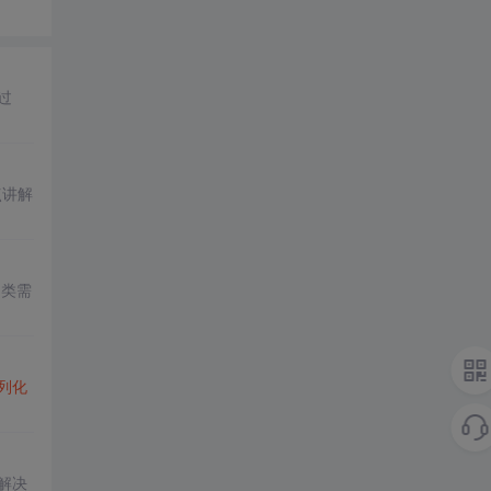
过
点讲解
，类需
列化
解决