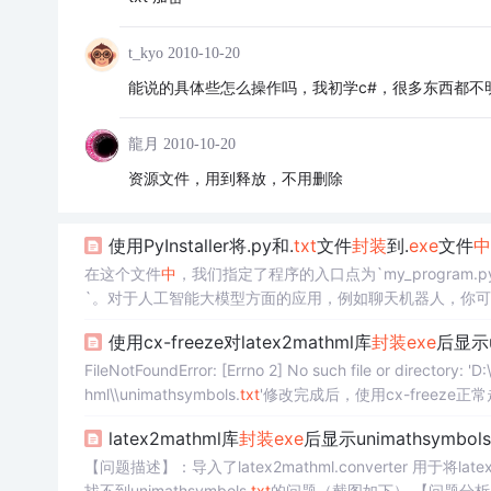
t_kyo
2010-10-20
能说的具体些怎么操作吗，我初学c#，很多东西都不
龍月
2010-10-20
资源文件，用到释放，不用删除
使用PyInstaller将.py和.
txt
文件
封装
到.
exe
文件
中
在这个文件
中
，我们指定了程序的入口点为`my_program.py`
`。对于人工智能大模型方面的应用，例如聊天机器人，你
后，你需要创建一个.spec文件来指定如何打包你的程序。
使用cx-freeze对latex2mathml库
封装
exe
后显示un
项，如打包的依赖库等。请注意，这只是使用Python来处
FileNotFoundError: [Errno 2] No such file or directory:
hml\\unimathsymbols.
txt
'修改完成后，使用cx-freeze正
s.
txt
复制粘贴进去，
exe
就可以正常运行了！
latex2mathml库
封装
exe
后显示unimathsymbols
【问题描述】：导入了latex2mathml.converter 用于将la
找不到unimathsymbols.
txt
的问题（截图如下） 【问题分析】缺少这个文件，找到这个文件弄到本地就好啦。（但是他给的路径似乎并不