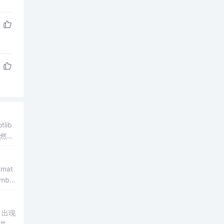
lib
然
些选
2mat
mbol
，出现