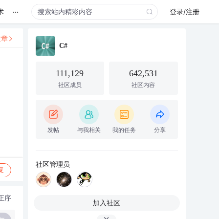
...
术
登录/注册
文章
C#
111,129
642,531
社区成员
社区内容
发帖
与我相关
我的任务
分享
社区管理员
复
正序
加入社区