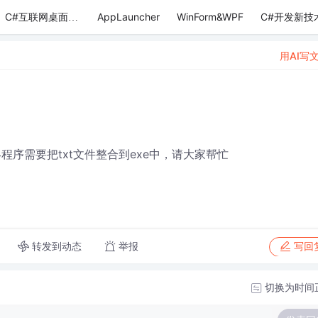
AppLauncher
WinForm&WPF
C#开发新技
C#互联网桌面应用
用AI写
程序需要把txt文件整合到exe中，请大家帮忙
转发到动态
举报
写回
切换为时间