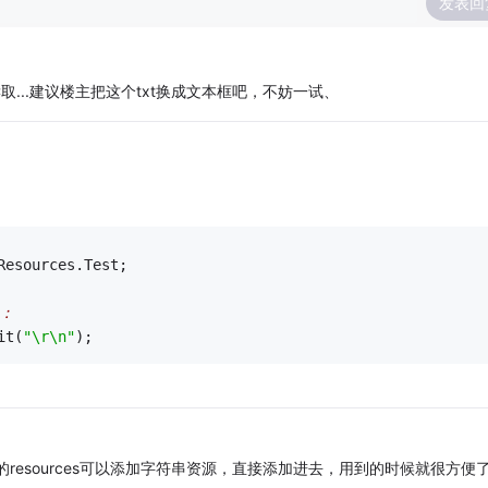
发表回
...建议楼主把这个txt换成文本框吧，不妨一试、
Resources.Test;   
：
it(
"\r\n"
);
resources可以添加字符串资源，直接添加进去，用到的时候就很方便