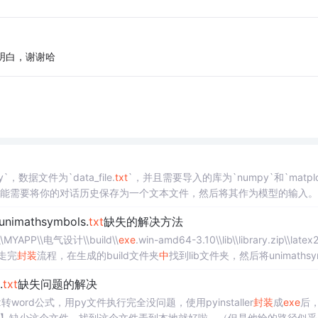
明白，谢谢哈
，数据文件为`data_file.
txt
`，并且需要导入的库为`numpy`和`matplot
可能需要将你的对话历史保存为一个文本文件，然后将其作为模型的输入。
在这个文件
中
，你需要定义程序的入口点（main script），以及其他的一
imathsymbols.
txt
缺失的解决方法
理文本文件的一种方式。
 'D:\\MYAPP\\电气设计\\build\\
exe
.win-amd64-3.10\\lib\\library.zip\\latex
常走完
封装
流程，在生成的build文件夹
中
找到lib文件夹，然后将unimathsy
.
txt
缺失问题的解决
tex转word公式，用py文件执行完全没问题，使用pyinstaller
封装
成
exe
后