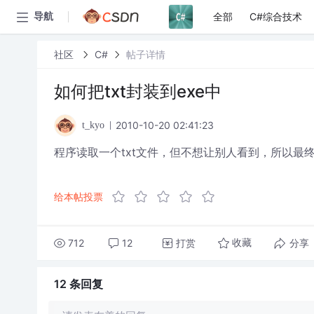
全部
C#综合技术
导航
社区
C#
帖子详情
如何把txt封装到exe中
2010-10-20 02:41:23
t_kyo
程序读取一个txt文件，但不想让别人看到，所以最终
给本帖投票
712
12
打赏
分享
收藏
12 条
回复