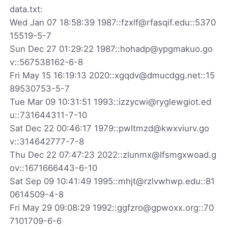
data.txt:
Wed Jan 07 18:58:39 1987::fzxlf@rfasqif.edu::5370
15519-5-7
Sun Dec 27 01:29:22 1987::hohadp@ypgmakuo.go
v::567538162-6-8
Fri May 15 16:19:13 2020::xgqdv@dmucdgg.net::15
89530753-5-7
Tue Mar 09 10:31:51 1993::izzycwi@ryglewgiot.ed
u::731644311-7-10
Sat Dec 22 00:46:17 1979::pwltmzd@kwxviurv.go
v::314642777-7-8
Thu Dec 22 07:47:23 2022::zlunmx@lfsmgxwoad.g
ov::1671666443-6-10
Sat Sep 09 10:41:49 1995::mhjt@rzlvwhwp.edu::81
0614509-4-8
Fri May 29 09:08:29 1992::ggfzro@gpwoxx.org::70
7101709-6-6