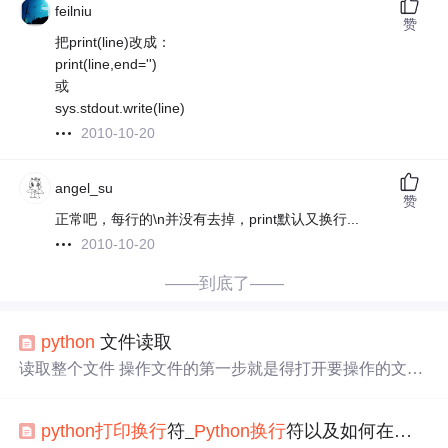
feilniu
赞
把print(line)改成：
print(line,end='')
或
sys.stdout.write(line)
2010-10-20
angel_su
赞
正常吧，每行的\n并没有去掉，print默认又换行...
2010-10-20
——到底了——
python
文件读取
读取整个文件 操作文件的第一步就是得打开要操作的文
件，然后进行读取。在
python
中我们可以使用open函数来
打开
一个
文件，然后使用read方法来
读取文件
。 示例： im
python
打印
换行
符_
Python
换行
符以及如何在不使用
port os with open('data.txt', encoding='utf-8') as file_obj: content