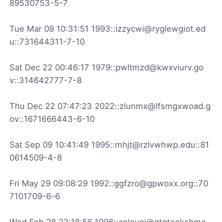
89530753-5-7
Tue Mar 09 10:31:51 1993::izzycwi@ryglewgiot.ed
u::731644311-7-10
Sat Dec 22 00:46:17 1979::pwltmzd@kwxviurv.go
v::314642777-7-8
Thu Dec 22 07:47:23 2022::zlunmx@lfsmgxwoad.g
ov::1671666443-6-10
Sat Sep 09 10:41:49 1995::mhjt@rzlvwhwp.edu::81
0614509-4-8
Fri May 29 09:08:29 1992::ggfzro@gpwoxx.org::70
7101709-6-6
Wed Feb 28 22:18:56 1996::anloyoj@gtqteekshmc