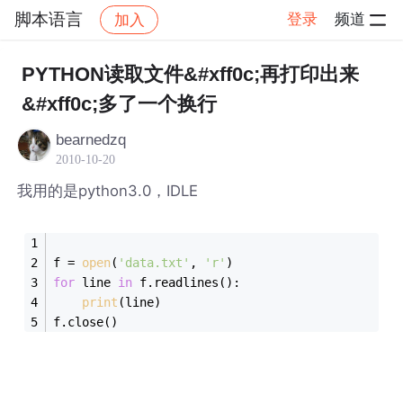
脚本语言
登录
频道
加入
帖子详情
社区
脚本语言
PYTHON读取文件&#xff0c;再打印出来
&#xff0c;多了一个换行
bearnedzq
2010-10-20
我用的是python3.0，IDLE
f = 
open
(
'data.txt'
, 
'r'
)
for
 line 
in
 f.readlines():
print
(line)
f.close()