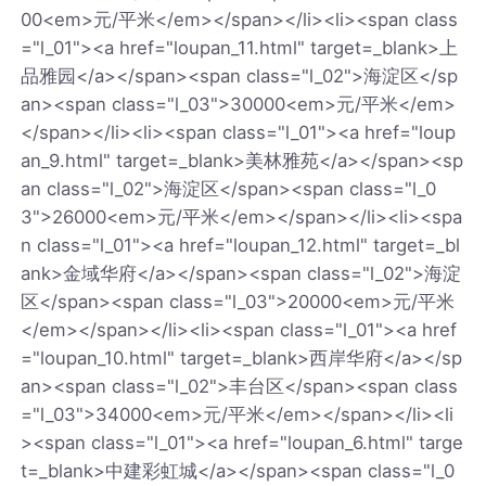
00<em>元/平米</em></span></li><li><span class
="l_01"><a href="loupan_11.html" target=_blank>上
品雅园</a></span><span class="l_02">海淀区</sp
an><span class="l_03">30000<em>元/平米</em>
</span></li><li><span class="l_01"><a href="loup
an_9.html" target=_blank>美林雅苑</a></span><sp
an class="l_02">海淀区</span><span class="l_0
3">26000<em>元/平米</em></span></li><li><spa
n class="l_01"><a href="loupan_12.html" target=_bl
ank>金域华府</a></span><span class="l_02">海淀
区</span><span class="l_03">20000<em>元/平米
</em></span></li><li><span class="l_01"><a href
="loupan_10.html" target=_blank>西岸华府</a></sp
an><span class="l_02">丰台区</span><span class
="l_03">34000<em>元/平米</em></span></li><li
><span class="l_01"><a href="loupan_6.html" targe
t=_blank>中建彩虹城</a></span><span class="l_0