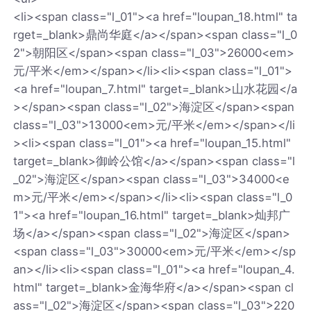
<li><span class="l_01"><a href="loupan_18.html" ta
rget=_blank>鼎尚华庭</a></span><span class="l_0
2">朝阳区</span><span class="l_03">26000<em>
元/平米</em></span></li><li><span class="l_01">
<a href="loupan_7.html" target=_blank>山水花园</a
></span><span class="l_02">海淀区</span><span
class="l_03">13000<em>元/平米</em></span></li
><li><span class="l_01"><a href="loupan_15.html"
target=_blank>御岭公馆</a></span><span class="l
_02">海淀区</span><span class="l_03">34000<e
m>元/平米</em></span></li><li><span class="l_0
1"><a href="loupan_16.html" target=_blank>灿邦广
场</a></span><span class="l_02">海淀区</span>
<span class="l_03">30000<em>元/平米</em></sp
an></li><li><span class="l_01"><a href="loupan_4.
html" target=_blank>金海华府</a></span><span cl
ass="l_02">海淀区</span><span class="l_03">220