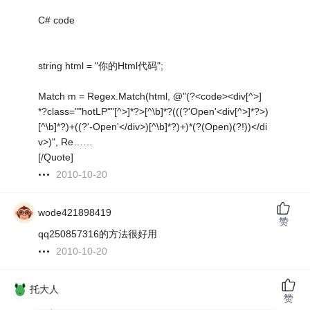
C# code
string html = "你的Html代码";
Match m = Regex.Match(html, @"(?<code><div[^>]
*?class=""hotLP""[^>]*?>[^\b]*?(((?'Open'<div[^>]*?>)
[^\b]*?)+((?'-Open'</div>)[^\b]*?)+)*(?(Open)(?!))</di
v>)", Re……
[/Quote]
2010-10-20
wode421898419
赞
qq250857316的方法很好用
2010-10-20
托大人
赞