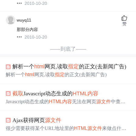
2010-10-20
wuyq11
赞
那部分内容
2010-10-20
——到底了——
解析一个
html
网页,读取
指定
的正文(去新闻广告)
解析一个
html
网页,读取
指定
的正文(去新闻广告)
截取
Javascript动态生成的
HTML
内容
Javascript动态生成的
HTML
内容
无法在网页
源文件
中查
看，但可以通过在浏览器地址栏敲入以下Javascript代码查
看Body元素包含的
内容
： javascript:document.write(documen
Ajax获得网页
源文件
t.body.inner
HTML
.replace(/</g,"&lt;").replace(/>/g,"&gt;")) 下
面的Javascript...
很少需要获得某个URL地址里的
HTML
源文件
来做点什
么，也许可以利用正则表达式
截取
网页中的某一块
内容
来