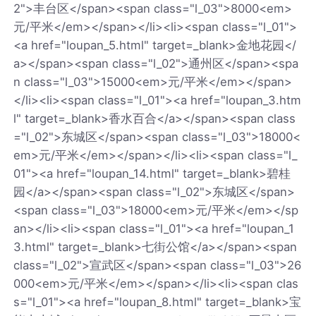
2">丰台区</span><span class="l_03">8000<em>
元/平米</em></span></li><li><span class="l_01">
<a href="loupan_5.html" target=_blank>金地花园</
a></span><span class="l_02">通州区</span><spa
n class="l_03">15000<em>元/平米</em></span>
</li><li><span class="l_01"><a href="loupan_3.htm
l" target=_blank>香水百合</a></span><span class
="l_02">东城区</span><span class="l_03">18000<
em>元/平米</em></span></li><li><span class="l_
01"><a href="loupan_14.html" target=_blank>碧桂
园</a></span><span class="l_02">东城区</span>
<span class="l_03">18000<em>元/平米</em></sp
an></li><li><span class="l_01"><a href="loupan_1
3.html" target=_blank>七街公馆</a></span><span
class="l_02">宣武区</span><span class="l_03">26
000<em>元/平米</em></span></li><li><span clas
s="l_01"><a href="loupan_8.html" target=_blank>宝