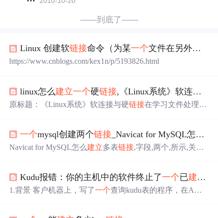
2010-10-20
——到底了——
Linux 创建软
链接
命令（为某
一个
文件在另外
一个
https://www.cnblogs.com/kex1n/p/5193826.html
linux怎么
建立
一个
硬
链接
,《Linux系统》软连接与硬
原标题：《Linux系统》软连接与硬
链接
在学习文件处理命
令时，我们学习了如何创建软
链接
和硬
链接
。这两种文件
是linux系统中的“特殊文件”，相当于windows文件系统中的
一个
mysql创建两个
链接
_Navicat for MySQL怎么
建
快捷方式。那么下面再具体讲讲软连接和硬
链接
的区别。
如果想弄明白软硬
链接
，首先我们得先知道inode的概念。
Navicat for MySQL怎么
建立
多表
链接
,字段,两个,所示,关系,
1、inode在前面的文章我们提过，
一个
文件是由目录块、in
主键Navicat for MySQL怎么
建立
多表
链接
易采站长站，站
ode、数据块三部分组成。1)目录块：记录着文件名和inod
长之家为您整理了Navicat for MySQL怎么
建立
多表
链接
的
e...
Kudu报错：你的主机中的软件终止了
一个
已
建立
的
相关内容。构建两张表的多对多关系：清洗数据表(clean_d
ata表)与用户表(user表)
建立
多对多的关系。如下图所示：1.
1.背景 客户机器上，写了
一个
查询kudu表的程序，在A集
创建表.打开navicat,创建三张表，clean_data表...
群上能正常运行，但是在B集群上报错这个 感觉是集群配
置问题