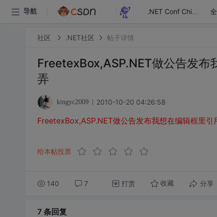
全
导航
.NET Conf China
社区
.NET社区
帖子详情
FreetexBox,ASP.NET做
弄
2010-10-20 04:26:58
kingyc2009
FreetexBox,ASP.NET做公告发布我想在编
给本帖投票
140
7
打赏
分享
收藏
7 条
回复