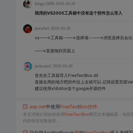
kingyc2009
2010-10-20
我用的VS2005工具箱中没有这个控件怎么导入
porschev
2010-10-20
vs--->工具箱---->选择项----->浏览选择后会
--->直接拖到页面上
jackyuen1
2010-10-20
首先在工具箱导入FreeTextBox.dll
直接在用的地方吧控件拉上去就可以.记得设置页面Validate
建议使用xhEditor这个google开源控件
asp.net
中使用
Free
Tex
t
Box
控件
本文详细介绍如何使用
Free
Tex
t
Box
网页文本编辑器，包括
内容保存至数据库。
汉化版AspNetForum
里
的
Free
Tex
Box
插入表情