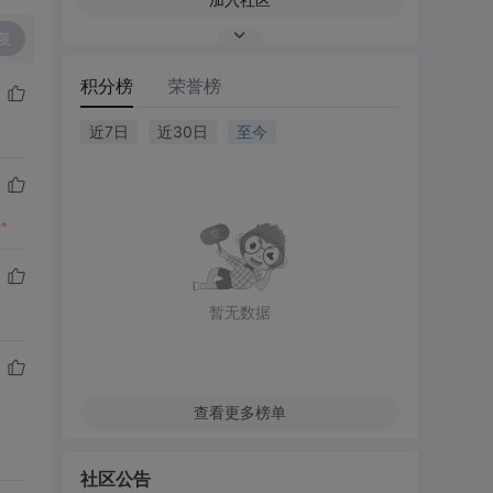
复
积分榜
荣誉榜
近7日
近30日
至今
型。
暂无数据
查看更多榜单
社区公告