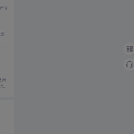
表情
箱选
微网
结合
成电
仿真
合
设计
解系统