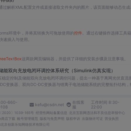
通过解析XML配置文件或直接读取文件夹内的图片，该页面能够动态生成
 Forms环境中，并将其转换为可拖放使用的
控件
。通过右键操作选择工具
的快速插入与使用。
ree
Tex
t
Box
这两款网页编辑器，并提供了详细的安装步骤及注意事项。
储能双向充放电闭环调控体系研究（Simulink仿真实现）
压稳定控制及储能双向充放电闭环调控问题，提出一种基于离网光伏直流
-DC变换器、双向DC-DC变换器与锂离子电池储能系统的完整拓扑结构，
调节能力，实现对功率供需失衡的有效抑制。系统采用分层控制架构，集
突变等动态工况下维持母线电压稳定。在Simulink环境中搭建全系统
400-660-
在线客
工作时间 8:30-
著提升了微网在无外部电网支撑下的自主运行能力和电能质量水平。; 适
kefu@csdn.net
0108
服
22:00
气工程及相关专业研究生、科研人员，以及从事光伏储能系统、直流微网
2020〕1039-165号
经营性网站备案信息
北京互联网违法和不良信息举报中心
me商店下载
账号管理规范
版权与免责声明
版权申诉
出版物许可证
营业执照
网中的能量管理与动态响应优化提供理论支持与仿真验证平台。; 阅读建
026北京创新乐知网络技术有限公司
PPT控制算法、储能双向变换器的双闭环控制结构及其参数整定方法，深入理