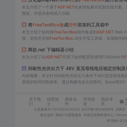
本文介绍了一个基于
ASP.NET
的表情包展示页面实现方案。
预览，并提供表情插入功能。
将
Free
Tex
t
Box
做
成
控件
添加到工具箱中
本文介绍了如何将
Free
Tex
t
Box
组件集成到
ASP.NET
Web
项，浏览并添加
Free
Tex
t
Box
.dll文件至工具箱，实现组件
两款.net 下编辑器小结
本文介绍了在
ASP.NET
环境下如何配置和使用FCKEditor与
F
间歇性光伏出力下 48V 直流母线电压稳定控制及
内容概要：本文针对间歇性光伏出力条件下48V直流母线电
系统的协同控制体系。通过构建包含光伏阵列、Boost型DC
光伏最大功率点跟踪（MPPT）技术和储能系统的双向功率
压外环与电流内环双闭环控制策略，确保在光照强度波动、负载
关于我
招贤纳
商务合
寻求报
协议专
模型，验证了控制策略在多种扰动场景下的有效性与鲁棒性，显
们
士
作
道
区
人群：具备电力电子、自动控制与新能源系统基础知识的电
公安备案号11010502030143
京ICP备19004658号
京网文〔
与仿真的工程技术人员。; 使用场景及目标：①用于教学与科研中离网型光伏直流微网系统的建模与仿真分析；②指导实际工程中48V直
家长监护
网络110报警服务
中国互联网举报中心
Chro
流微网的电压稳定控制与储能协调管理方案设计；③为新能源微
©1999-2
议：建议结合Simulink仿真模型同步学习，重点关注M