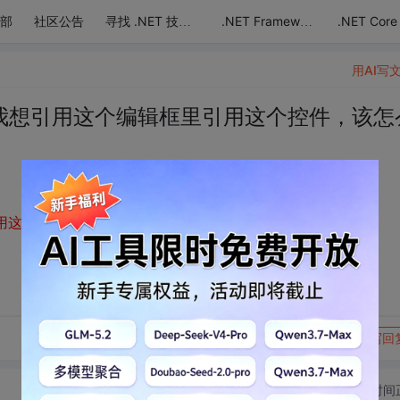
部
社区公告
.NET Core
寻找 .NET 技术达人
.NET Framework
用AI写
公告发布我想引用这个编辑框里引用这个控件，该怎
辑框里引用这个控件，该怎么弄；效果像CSDN论坛发帖这样
转发到动态
举报
写回
切换为时间