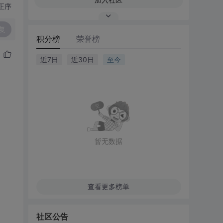
正序
复
积分榜
荣誉榜
近7日
近30日
至今
暂无数据
查看更多榜单
社区公告