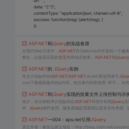
url: "",
data: "{':''}",
contentType: "application/json; charset=utf-8",
success: function(msg) {alert(msg); }
})
ASP.NET
和
jQuery
的实战食谱
在现代Web开发中，
ASP.NET
作为Microsoft开发的一个
整合，以提高页面的
交互
性和动态效果。
ASP.NET
和
jQuery
使用，是许多开发者需要掌握的技能。在开始使用
jQuery
之
ASP.NET
的
JQuery
实例
的浏览器兼容性不同，选择合适的版本至关重要。
本文介绍如何在
ASP.NET
(
ASP.NET
/AJAX)里使用基于
JQue
com下载最新版本的js代码，
查看 本文将通过六个列子介绍如何在
ASP.NET
里
ASP.NET
和
jQuery
实现的批量文件上传控制与示
简介：本示例程序介绍如何在
ASP.NET
环境中利用
jQuery
实
件、
jQuery
插件使用、服务器端处理逻辑以及安全性考虑。
心技术并应用于实际项目中。
ASP.NET
—004：aps.net引用
JQuery
原文作者：杨友山原文地址：http://blog.csdn.net/yysyang