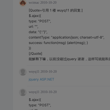
wctmac
2010-10-20
[Quote=引用 1 楼 wuyq11 的回复:]
$.ajax({
type: "POST",
url: "",
data: "{':''}",
contentType: "application/json; charset=utf-8",
success: function(msg) {alert(msg); }
})
[/Quote]
能解释下嘛，以前没碰过jquery 谢谢，这样写就
wuyq11
2010-10-20
jquery ASP.NET
wuyq11
2010-10-20
$.ajax({
type: "POST",