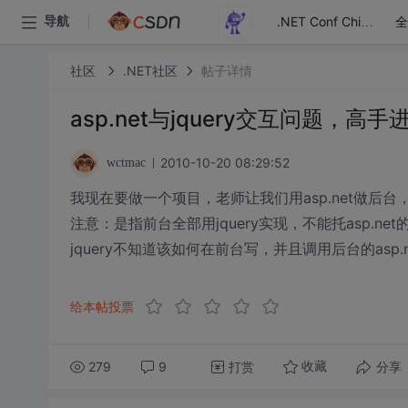
全
导航
.NET Conf China
社区
.NET社区
帖子详情
asp.net与jquery交互问题，高手
2010-10-20 08:29:52
wctmac
我现在要做一个项目，老师让我们用asp.net做后台，前
注意：是指前台全部用jquery实现，不能托asp.
jquery不知道该如何在前台写，并且调用后台的asp
给本帖投票
279
9
打赏
分享
收藏