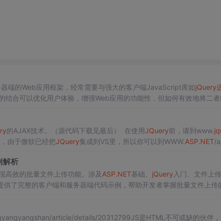
服务器端的Web应用框架，经常需要与强大的客户端JavaScript库如
jQuery
的结合可以优化用户体验，增强Web应用的功能性，但如何有效地将二者
前，开发者需要选择合适的
jQuery
版本和库。由于不同的项目需求和目标
ry
的AJAX技术。（源代码下载见最后） 在使用
JQuery
前，请到www.
jq
然后再代码里使用 即可， 当然，由于微软已经把
JQuery
集成到VS里，所以你可以到WWW.
ASP.NET
/a
例解析
现高效的批量文件上传功能。涉及
ASP.NET
基础、
jQuery
入门、文件上
提供了完整的客户端和服务器端代码示例，帮助开发者掌握批量文件上传
yangyangshan/article/details/20312799JS是HTML不可或缺的伙伴