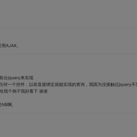
用AJAX。
台jquery来实现
et的任何一个控件，以前直接绑定就能实现的查询，我因为没接触过jquery不
手给我个例子我好看下 谢谢
NB啊。