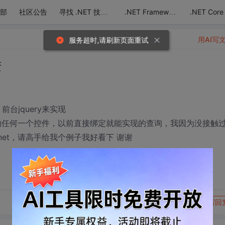
部
社区公告
.NET Core
寻找 .NET 技术达人
.NET Framework
用AI写
服务超时,请刷新页面重试
进
台jquery来实现
net的任何一个控件，以前直接绑定就能实现的查询，我因为没接触
.net，请高手给我个例子我好看下 谢谢
转发到动态
举报
写回