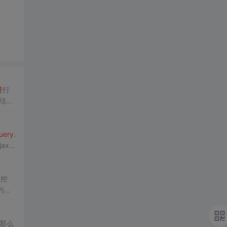
进
行
结合
用户
uery
.
jax
传控
的核
，那么