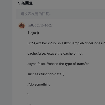
9 条
回复
请发表友善的回复…
thr828
2010-10-27
$.ajax({
url:"AjaxCheckPublish.ashx?SampleNoticeCodes=
cache:false, //save the cache or not
async:false, //chose the type of transfer
success:function(data){
//do something
}
});