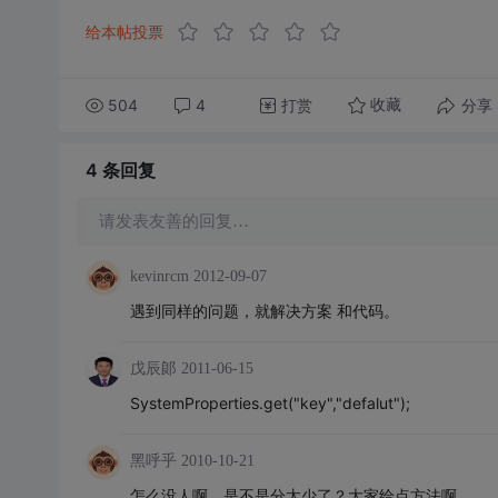
给本帖投票
504
4
打赏
分享
收藏
4 条
回复
请发表友善的回复…
kevinrcm
2012-09-07
遇到同样的问题，就解决方案 和代码。
戊辰郞
2011-06-15
SystemProperties.get("key","defalut");
黑呼乎
2010-10-21
怎么没人啊，是不是分太少了？大家给点方法啊