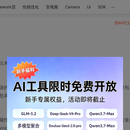
...
mework层
性能优化
音视频
Camera
UI
SDK
用AI写
出来让大家看看。
级的时候就有可能出现拿错升级包，或者拿到版本更低的升级包
包属同一系列，版本新于当前系统版本。
件放有很多属性，我要在这个文件加上两个属性即系列、版本，升级之前拿
main函数开始执行，main函数经过等等处理后会调用