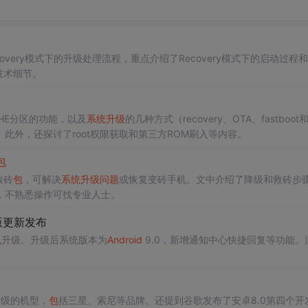
overy模式下的升级处理流程，重点介绍了Recovery模式下的启动过程和
技术细节。
CHE分区的功能，以及
系统升级
的几种方式（recovery、OTA、fastboot和
此外，还探讨了root权限获取和第三方ROM刷入等内容。
包
救砖
包
，可解决
系统升级
问题
或恢复变砖手机。文中介绍了降级和救砖步
，不熟悉操作可找专业人士。
验版更新发布
包
升级。升级后系统版本为
Android
9.0，新增通知中心快捷回复等功能。
。
升级的机型，
包
括三星、索尼等品牌。还提到谷歌发布了安卓8.0第四个开