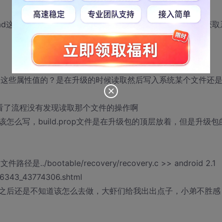
我read这个文件也行，但路径又不知道怎么写，也不知道怎么去获取
文件里的这些属性值的？是在升级的时候读取然后写入系统某个文件还
看了流程没有发现读取那个文件的操作啊
怎么写，build.prop文件是在升级包的顶层放着，但是升级包
./bootable/recovery/recovery.c >> android 2.1
96343_43774306.shtml
之后还是不知道该怎么去做，大虾们给我出出点子，小弟不胜感