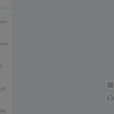
upd
ADB
骤，
注意
发者