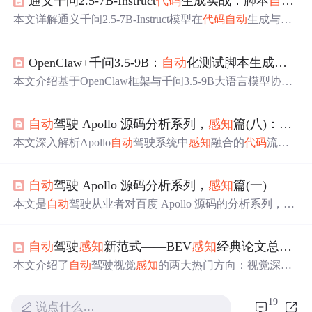
通义千问2.5-7B-Instruct
代码
生成实战：脚本
自动
补
本文详解通义千问2.5-7B-Instruct模型在
代码
自动
生成与补
全中的应用，涵盖环境部署、多语言支持（Python/JS/Java/
C++）、上下文
感知
补全、提示词工程、API与数据处理脚
OpenClaw+千问3.5-9B：
自动
化测试脚本生成与执行
本生成等核心技术要点，并提供常见
问题
解决方案及最佳
实践指导。
本文介绍基于OpenClaw框架与千问3.5-9B大语言模型协同
实现
自动
化测试脚本生成与执行的技术方案。涵盖环境配
置、测试工作流（
代码
解析→脚本生成→
自动
执行→失败
自动
驾驶 Apollo 源码分析系列，
感知
篇(八)：
感知
修复）、量化效果（首轮68%，迭代后达92%通过率）及
典型
问题
应对策略，强调上下文
感知
、执行闭环与安全隔
本文深入解析Apollo
自动
驾驶系统中
感知
融合的
代码
流
离机制。
程，涵盖Fusion模块启动、FusionComponent初始化、数据
融合框架及其核心步骤，如AddSensorMeasurements、getLa
自动
驾驶 Apollo 源码分析系列，
感知
篇(一)
testFrame和FuseFrame等。通过理解这些流程，有助于了解
多传感器数据融合在提升
自动
驾驶
感知
能力中的关键作
本文是
自动
驾驶从业者对百度 Apollo 源码的分析系列，重
用。
点探讨
感知
模块。首先介绍
感知
的目的——障碍物和红绿
灯检测，接着详细讨论了相机、雷达和激光雷达的角色，
自动
驾驶
感知
新范式——BEV
感知
经典论文总结和对比（上）
以及融合技术在确保安全冗余中的关键作用。作者计划逐
步解析 camera、radar、lidar 和 fusion 的源码，以增进对
自
本文介绍了
自动
驾驶视觉
感知
的两大热门方向：视觉深度
动
驾驶技术的理解。
估计和BEV视角下的
感知
。深度估计通过单目或多目相机
生成伪激光雷达点云，辅助3D目标检测。BEV视角则提供
19
说点什么…
了一种直接进行端到端任务如目标检测和语义分割的方