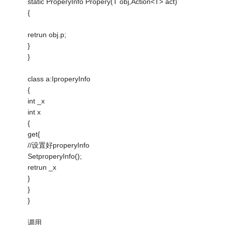
static ProperyInfo Propery(T obj,Action<T> act)
{
retrun obj.p;
}
}
class a:IproperyInfo
{
int _x
int x
{
get{
//设置好properyInfo
SetproperyInfo();
retrun _x
}
}
}
调用