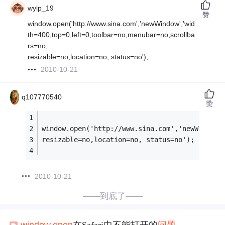
wylp_19
赞
window.open('http://www.sina.com','newWindow','wid
th=400,top=0,left=0,toolbar=no,menubar=no,scrollba
rs=no,
resizable=no,location=no, status=no');
2010-10-21
q107770540
赞
window.open('http://www.sina.com','newWindow'
resizable=no,location=no, status=no');
2010-10-21
——到底了——