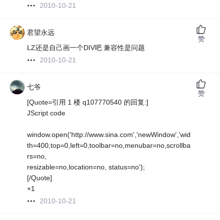
2010-10-21
君望永远
赞
LZ还是自己画一个DIV吧 兼容性是问题
2010-10-21
七爷
赞
[Quote=引用 1 楼 q107770540 的回复:]
JScript code
window.open('http://www.sina.com','newWindow','wid
th=400,top=0,left=0,toolbar=no,menubar=no,scrollba
rs=no,
resizable=no,location=no, status=no');
[/Quote]
+1
2010-10-21