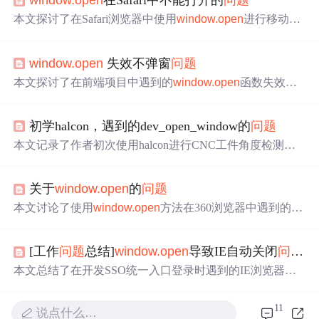
window.open
在Safari中不能打开的
问题
本文探讨了在Safari浏览器中使用
window.open
进行移动支
付时遇到的
问题
，尤其是在iOS设备上无法唤醒支付的情
况。分析了现代浏览器阻止弹出窗口的策略及原因，提供
window.open
失效不弹窗
问题
了四种解决方法，包括使用window.location.replace(),调整系
统设置,生成链接让用户点击,以及预开空窗口再设置locatio
本文探讨了在前端项目中遇到的
window.open
函数失效不
n。
弹窗的
问题
。通过排查，发现该
问题
是由于浏览器拦截导
致。解决方案是将
window.open
放在用户交互事件（如点
初学halcon，遇到的dev_open_window的
问题
击事件）中，以避免被浏览器自动拦截。最终成功实现手
动点击触发时能够正常弹窗。
本文记录了作者初次使用halcon进行CNC工件角度检测时
遇到的dev_open_window
问题
。在尝试使用halcon软件和通
过gcc编译halcon生成的Linux程序时，发现窗口与图像大小
关于
window.open
的
问题
不匹配导致图像显示异常。通过将dev_open_window函数
改为dev_open_window_fit_size，成功解决了图像匹配
问题
本文讨论了使用
window.open
方法在360浏览器中遇到的
问
。
题
，包括URL被解析为空及参数中文乱码现象，并提供了
相应的解决方案。
[工作
问题
总结]
window.open
导致IE自动关闭
问题
总
本文总结了在开发SSO统一入口登录时遇到的IE浏览器自
动关闭
问题
，原因是使用
window.open
结合后台调用导
致。通过调整代码，避免后台调用，直接在前端触发
wind
11
说点什么…
ow.open
，解决了IE浏览器关闭
问题
。