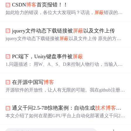
CSDN
博客
首页报错！！
如此给力的错误，各位大大发现吗？话说，
屏蔽
错误的代
码都没写的？
jquery文件动态下载链接被
屏蔽
以及文件上传
jquery文件动态下载链接被
屏蔽
以及文件上传 原先的方法
是和iframe一样用修改href的方式动态改下载链接 $('#ff').attr
('href',"/static/files/"+id+".csv"); 结果chrome下载把文件
屏蔽
PC端下，Unity键盘事件被
屏蔽
了，这种修改href的方式不安全 所以换了种方法 var id = get
Cookie("id"); $("#download").click(function(){ if(id && id !='')
1.问题描述： 用W、A、S、D来控制人物行动，当输入框
{ // 不能直接修
失去焦点的时候，从键盘输入的指令会被第三方输入法
屏
蔽
，效果如下图： 2.解决办法： 原理参见如下两篇
博客
：
在开源中国写
博客
a.http://www.cnblogs.com/CodeGize/p/5612067.html b.http://bl
og.csdn.net/thinbug/article/details/5
开源软件的开放性，让人有无限的可能。我在github注册了
git 后，感觉有太多太多的大牛在无私的分享
技术
，知识和
创新的项目。开源中国也会是这样吧。 作为开篇，我计划
通义千问2.5-7B惊艳案例：自动生成
技术
博客
与项
给自己定个目标，希望立此存照，不断激励自己去写作，
去积累
技术
，不断做出让自己满意的东西来。 我对代码的
本文介绍了如何在星图GPU平台上自动化部署通义千问2.5
感觉是比较模糊的：在W...
-7B-Instruct镜像，以高效生成
技术
文档
。该平台简化了部
署流程，用户可快速利用该模型的核心能力，例如，根据