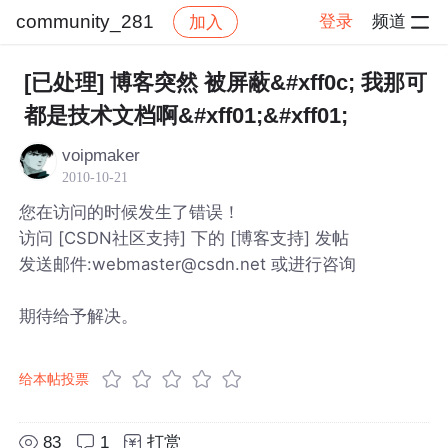
community_281
登录
频道
加入
帖子详情
社区
community_281
[已处理] 博客突然 被屏蔽&#xff0c; 我那可
都是技术文档啊&#xff01;&#xff01;
voipmaker
2010-10-21
您在访问的时候发生了错误！
访问 [CSDN社区支持] 下的 [博客支持] 发帖
发送邮件:webmaster@csdn.net 或进行咨询
期待给予解决。
给本帖投票
83
1
打赏