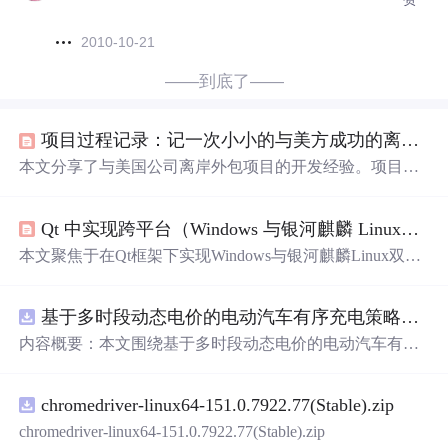
2010-10-21
——到底了——
项目过程记录：记一次小小的与美方成功的离岸协作
本文分享了与美国公司离岸外包项目的开发经验。项目涉
及C#、JS等代码开发，面临时差、代码交付、新技术等难
点。采用敏捷迭代模式，通过明确任务、频繁沟通、严格
Qt 中实现跨平台（Windows 与银河麒麟 Linux）操作 Word文档
测试和交付等协作方式推进。上线后出现性能
问题
，经多
次迭代改进，最后前端退出，作者继续维护。
本文聚焦于在Qt框架下实现Windows与银河麒麟Linux双平
台Word文档（.docx）的生成与读写，系统对比tinydocx、d
ocxcpp、DocxFactory及LibreOffice SDK四类C++开源库的
基于多时段动态电价的电动汽车有序充电策略优化（Matlab代码实现）
能力与适用场景；重点提供docxcpp全平台编译指南（含静
态库推荐配置）、Qt项目集成方案（源码直连与预编译库
内容概要：本文围绕基于多时段动态电价的电动汽车有序
两种模式），并针对银河麒麟V10(SP1)定制CMake升级与a
充电策略优化展开研究，提出一种结合动态电价机制的充
pt冲突解决方案，确保跨平台构建稳定可靠。
电调度方法，旨在通过优化充电行为缓解电网负荷压力并
chromedriver-linux64-151.0.7922.77(Stable).zip
降低用户充电成本。文中系统设计了多时段电价模型，深
入分析其对电动汽车充电需求的引导机制，构建了兼顾经
chromedriver-linux64-151.0.7922.77(Stable).zip