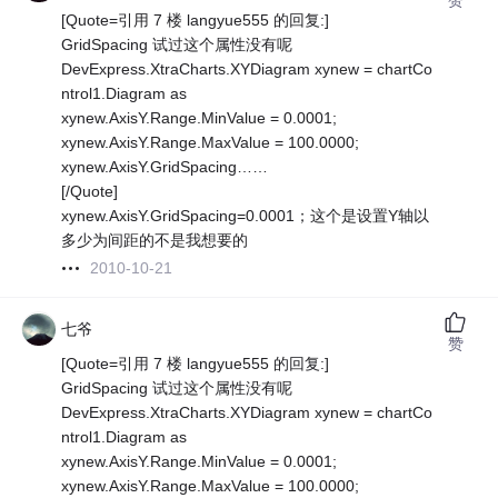
[Quote=引用 7 楼 langyue555 的回复:]
GridSpacing 试过这个属性没有呢
DevExpress.XtraCharts.XYDiagram xynew = chartCo
ntrol1.Diagram as
xynew.AxisY.Range.MinValue = 0.0001;
xynew.AxisY.Range.MaxValue = 100.0000;
xynew.AxisY.GridSpacing……
[/Quote]
xynew.AxisY.GridSpacing=0.0001；这个是设置Y轴以
多少为间距的不是我想要的
2010-10-21
七爷
赞
[Quote=引用 7 楼 langyue555 的回复:]
GridSpacing 试过这个属性没有呢
DevExpress.XtraCharts.XYDiagram xynew = chartCo
ntrol1.Diagram as
xynew.AxisY.Range.MinValue = 0.0001;
xynew.AxisY.Range.MaxValue = 100.0000;