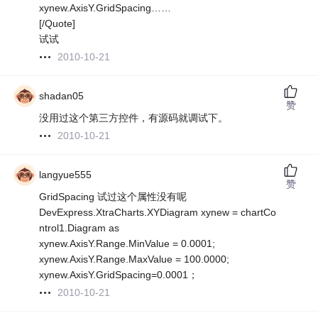
xynew.AxisY.GridSpacing……
[/Quote]
试试
2010-10-21
shadan05
赞
没用过这个第三方控件，有源码就调试下。
2010-10-21
langyue555
赞
GridSpacing 试过这个属性没有呢
DevExpress.XtraCharts.XYDiagram xynew = chartCo
ntrol1.Diagram as
xynew.AxisY.Range.MinValue = 0.0001;
xynew.AxisY.Range.MaxValue = 100.0000;
xynew.AxisY.GridSpacing=0.0001；
2010-10-21