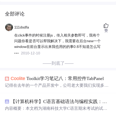
全部评论
111dsdfa
赞
在click事件的时候注册js，传入相关参数即可，我有个
问题你看是否可以帮我解决下，我需要在后台new一个
window在前台显示出来我也用的的事0.8不知道怎么写
2010-12-10
——到底了——
Coolite
Toolkit学习笔记八：常用控件TabPanel
记得在去年的一个产品开发中，公司老大要我们实现多标
签选项卡的方式来呈现程序页面，当时没有成熟的主控框
架，也没有好的技术文章可参考，凭着自己对需求文档上
【计算机科学】C语言基础语法与编程实践：湖南科技大学期末考试核心知识点解析
的描述理解，花了一周多时间自己吓整一通开发了一个系
统主控框架出来。效果如下图：关于这系统主控框架的开
内容概要：本文档为湖南科技大学C语言期末考试的试题
发我也通过两篇博文的方式分享，并提供了示例代码下
库，主要包含多套选择题，涵盖C语言的基础知识点，如