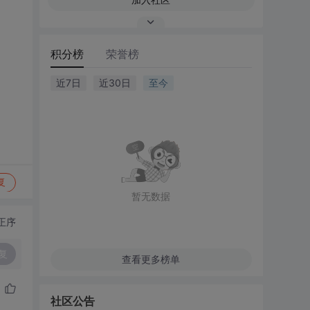
积分榜
荣誉榜
近7日
近30日
至今
复
暂无数据
正序
复
查看更多榜单
社区公告