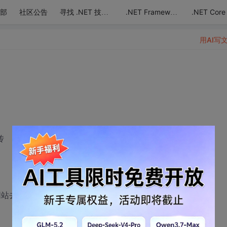
部
社区公告
.NET Core
寻找 .NET 技术达人
.NET Framework
用AI写
传
站去访问 bbs_auto这个目录