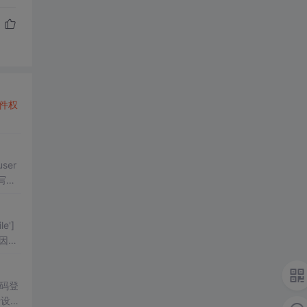
件权
ser
写权
e']
因在
密码登