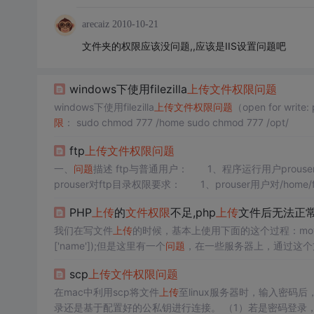
arecaiz
2010-10-21
文件夹的权限应该没问题,,应该是IIS设置问题吧
windows下使用filezilla
上传
文件权限
问题
windows下使用filezilla
上传
文件权限
问题
（open for wr
限
： sudo chmod 777 /home sudo chmod 777 /opt/
ftp
上传
文件权限
问题
一、
问题
描述 ftp与普通用户： 1、程序运行用户prouser，用
prouser对ftp目录权限要求： 1、prouser用户对/home/f
限 3、ftpuser用户不可登录 二、解决思路 普...
PHP
上传
的
文件权限
不足,php
上传
文件后无法正常访问
我们在写文件
上传
的时候，基本上使用下面的这个过程：move_uploaded_f
['name']);但是这里有一个
问题
，在一些服务器上，通过这个
于文件的权限
问题
。以apache为例，当文件
上传
的时候，首
scp
上传
文件权限
问题
在mac中利用scp将文件
上传
至linux服务器时，输入密码
录还是基于配置好的公私钥进行连接。 （1）若是密码登录