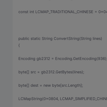
const int LCMAP_TRADITIONAL_CHINESE = 0x0
public static String ConvertString(String lines)
{
Encoding gb2312 = Encoding.GetEncoding(936)
byte[] src = gb2312.GetBytes(lines);
byte[] dest = new byte[src.Length];
LCMapString(0x0804, LCMAP_SIMPLIFIED_CHINESE,