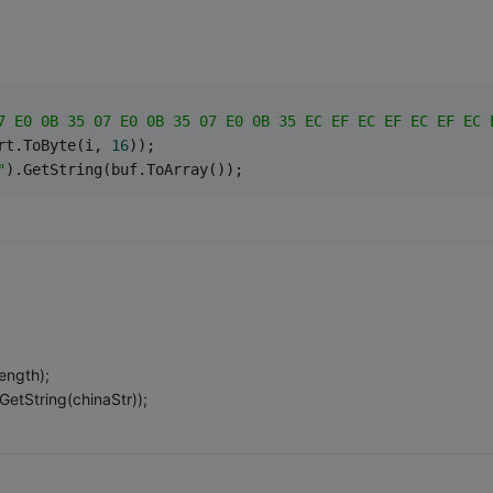
7 E0 0B 35 07 E0 0B 35 07 E0 0B 35 EC EF EC EF EC EF EC 
rt.ToByte(i, 
16
));
"
).GetString(buf.ToArray());
ength);
etString(chinaStr));