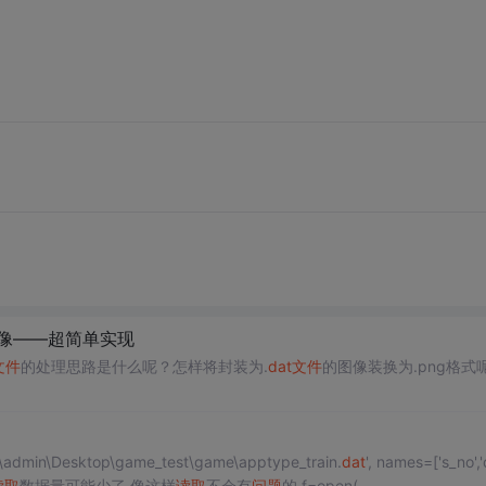
图像——超简单实现
文件
的处理思路是什么呢？怎样将封装为.
dat
文件
的图像装换为.png格式
Users\admin\Desktop\game_test\game\apptype_train.
dat
', names=['s_no','
读取
数据量可能少了 像这样
读取
不会有
问题
的 f=open(...