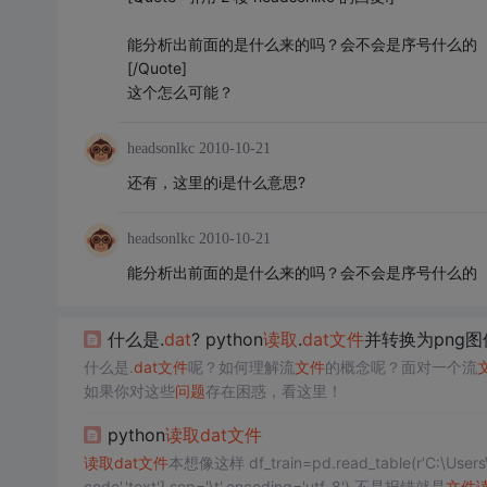
能分析出前面的是什么来的吗？会不会是序号什么的
[/Quote]
这个怎么可能？
headsonlkc
2010-10-21
还有，这里的i是什么意思?
headsonlkc
2010-10-21
能分析出前面的是什么来的吗？会不会是序号什么的
什么是.
dat
? python
读取
.
dat
文件
并转换为png
什么是.
dat
文件
呢？如何理解流
文件
的概念呢？面对一个流
如果你对这些
问题
存在困惑，看这里！
python
读取
dat
文件
读取
dat
文件
本想像这样 df_train=pd.read_table(r'C:\
code','text'],sep='\t',encoding='utf-8') 不是报错就是
文件