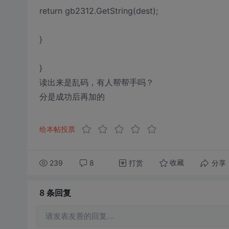
return gb2312.GetString(dest);
}
}
读出来是乱码，有人帮帮手吗？
分是成功后再加的
给本帖投票
239
8
打赏
分享
收藏
8 条
回复
请发表友善的回复…