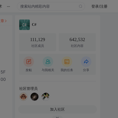
...
术
登录/注册
文章
C#
111,129
642,532
社区成员
社区内容
6
发帖
与我相关
我的任务
分享
 5F
 00
0
社区管理员
0
0
0
加入社区