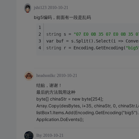
jshi123
2010-10-21
big5编码，前面有一段是乱码
string
 s = 
"07 E0 0B 35 07 E0 0B 35 0
var buf = s.Split().Select(i => Conve
string
 r = Encoding.GetEncoding(
"big5
headsonlkc
2010-10-21
结贴，谢谢！
最后的方法我用这种
byte[] chinaStr = new byte[254];
Array.Copy(desBytes, i+35, chinaStr, 0, chinaStr.L
listBox1.Items.Add(Encoding.GetEncoding("big5").G
Application.DoEvents();
lhy
2010-10-21