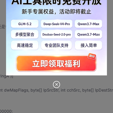
还是很长，我们一起加油吧！
ingA")]
nt dwMapFlags, byte[] lpSrcStr, int cchSrc, byte[] lpDestStr
00000;