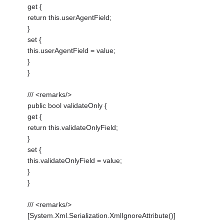
get {
return this.userAgentField;
}
set {
this.userAgentField = value;
}
}
/// <remarks/>
public bool validateOnly {
get {
return this.validateOnlyField;
}
set {
this.validateOnlyField = value;
}
}
/// <remarks/>
[System.Xml.Serialization.XmlIgnoreAttribute()]