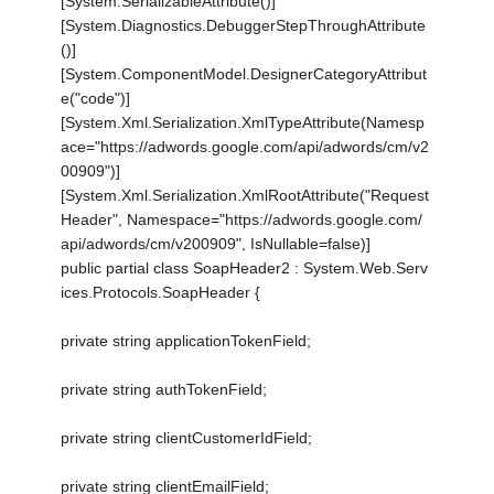
[System.SerializableAttribute()]
[System.Diagnostics.DebuggerStepThroughAttribute
()]
[System.ComponentModel.DesignerCategoryAttribut
e("code")]
[System.Xml.Serialization.XmlTypeAttribute(Namesp
ace="https://adwords.google.com/api/adwords/cm/v2
00909")]
[System.Xml.Serialization.XmlRootAttribute("Request
Header", Namespace="https://adwords.google.com/
api/adwords/cm/v200909", IsNullable=false)]
public partial class SoapHeader2 : System.Web.Serv
ices.Protocols.SoapHeader {
private string applicationTokenField;
private string authTokenField;
private string clientCustomerIdField;
private string clientEmailField;