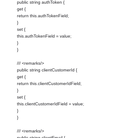
public string authToken {
get {
return this.authTokenField;
}
set {
this.authTokenField = value;
}
}
/// <remarks/>
public string clientCustomerId {
get {
return this.clientCustomerIdField;
}
set {
this.clientCustomerIdField = value;
}
}
/// <remarks/>
public string clientEmail {