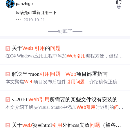
panzhige
赞
应该是dll重新引用一下
2010-10-21
——到底了——
关于
Web
引用
的
问题
在C# Windows应用工程中添加
Web
引用
编程方便，但程序
完成后有
问题
。因编程时
引用
的URL是测试用的，不知生
成安装程序时
Web
引用
是否编译成DLL，也不知如何在安
解决***mon
引用
问题
：
Web
项目部署指南
装时或安装后修改相关信息，还询问调用
Web
Service的方
便方式。
本文聚焦
Web
项目发布后组件
引用
问题
，介绍确保正确
引
用
并发布含特定库项目的方法。涵盖分析
问题
根源、检查
项目配置、核对控件版本、调整发布设置、部署DLL文
vs2010
Web
引用
所需要的某些文件没有安装的
问题
件、配置
Web
.config和服务器环境，还给出高级
问题
解决
与预防措施，提升应用稳定性。
本文介绍了解决Visual Studio中添加
Web
引用
时遇到的
问题
。当
出现
“
Web
引用
所需要的某些文件没有安装”错误提示
时，作者发现是由于msxml3的注册缺失导致。通过重新注
关于
web
项目html
引用
外部css失效
问题
（望各位大佬帮忙解决！！！）
册msxml3.dll解决了该
问题
。