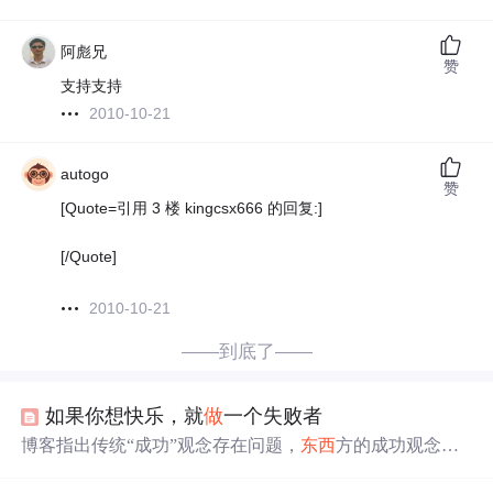
阿彪兄
赞
支持支持
2010-10-21
autogo
赞
[Quote=引用 3 楼 kingcsx666 的回复:]
[/Quote]
2010-10-21
——到底了——
如果你想快乐，就
做
一个失败者
博客指出传统“成功”观念存在问题，
东西
方的成功观念都
有片面性。提出成功的新范式是
追求
“有用性”，关键是
成
为
有用的“失败者”，并给出掌握自己、从记忆转向发现教