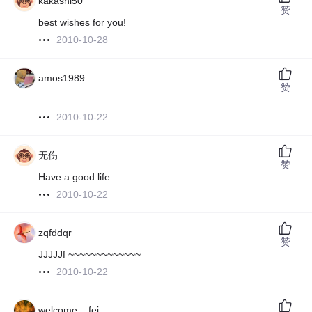
kakashi50
赞
best wishes for you!
2010-10-28
amos1989
赞
2010-10-22
无伤
赞
Have a good life.
2010-10-22
zqfddqr
赞
JJJJJf ~~~~~~~~~~~~~
2010-10-22
welcome__fei