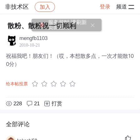
非技术区
登录
频道
加入
帖子详情
社区
非技术区
服务超时,请刷新
散粉、散粉祝一切顺利
页面重试
mengfb1103
2010-10-21
祝福我吧！朋友们！（哎，本想散多点，一次才能散10
0分）
给本帖投票
228
21
打赏
全部评论