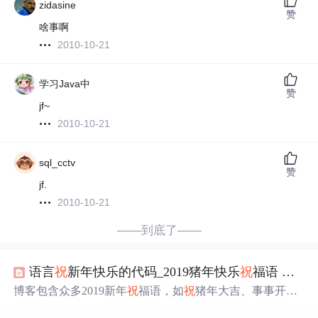
zidasine
赞
啥事啊
2010-10-21
学习Java中
赞
jf~
2010-10-21
sql_cctv
赞
jf.
2010-10-21
——到底了——
语言
祝
新年快乐的代码_2019猪年快乐
祝
福语
祝
大
博客包含众多2019新年
祝
福语，如
祝
猪年大吉、事事开
心、
一切顺利
等，还提及新年目标、对朋友的思念等内