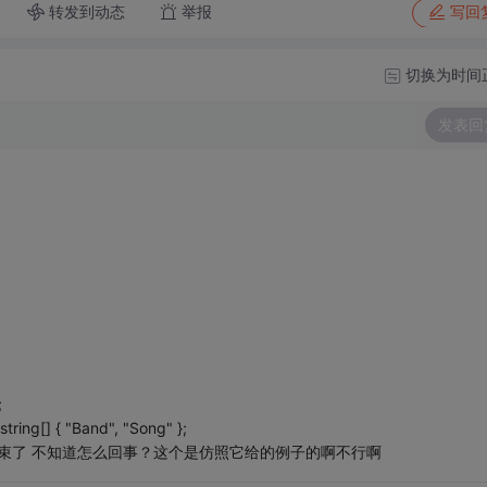
转发到动态
举报
写回
切换为时间
发表回
;
ing[] { "Band", "Song" };
程序就结束了 不知道怎么回事？这个是仿照它给的例子的啊不行啊