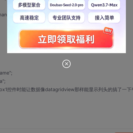
manuname});
ame";
a";
Box1控件时能让数据像datagridview那样能显示列头的搞了一下