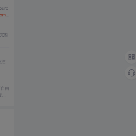
urc
om
b
完整
该控
可自由
提供