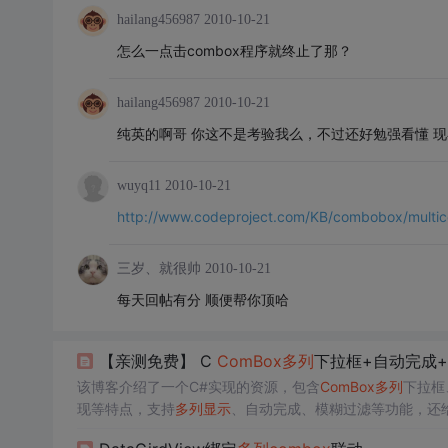
hailang456987
2010-10-21
怎么一点击combox程序就终止了那？
hailang456987
2010-10-21
纯英的啊哥 你这不是考验我么，不过还好勉强看懂 
wuyq11
2010-10-21
http://www.codeproject.com/KB/combobox/multi
三岁、就很帅
2010-10-21
每天回帖有分 顺便帮你顶哈
【亲测免费】 C
Com
Box
多列
下拉框+自动完成+Da
该博客介绍了一个C#实现的资源，包含
Com
Box
多列
下拉框
现等特点，支持
多列
显示
、自动完成、模糊过滤等功能，还