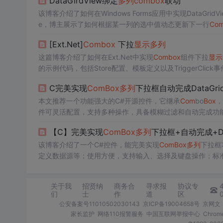
DataGirdView绑定
多列
com
box
联动
该博客介绍了如何在Windows Forms应用中实现DataGridV
e，博主展示了如何根据某一列的选中值动态更新下一行
Co
o
Box
的
显示
和尺寸
问题
。
[Ext.Net]
Com
box
下拉
显示
多列
这篇博客介绍了如何在Ext.Net中实现
Com
box
组件下拉
显示
的示例代码，包括Store配置、模板定义以及TriggerClic
C完美实现
Com
Box
多列
下拉框自动完成DataGr
本文推荐一个功能强大的C#开源控件，它继承
Com
bo
Box
，
件可灵活配置，支持多种操作，具备模糊过滤和自动完成功
【C】完美实现
Com
Box
多列
下拉框+自动完成+Da
该博客介绍了一个C#控件，能完美实现
Com
Box
多列
下拉框
定义数据源等；使用方便，支持输入、选择及键盘操作；标
丰富交互体验。
关于我
招贤纳
商务合
寻求报
协议专
们
士
作
道
区
公安备案号11010502030143
京ICP备19004658号
京网文〔
家长监护
网络110报警服务
中国互联网举报中心
Chro