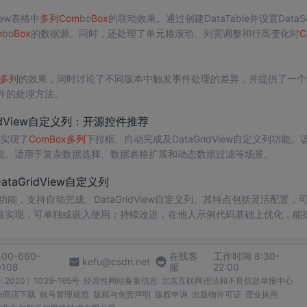
iew表格中
多列
Com
bo
Box
的联动效果。通过创建DataTable并设置DataSo
m
bo
Box
的数据源。同时，还处理了单元格滚动、列宽调整和行高变化时
C
多列
的效果，同时讨论了不同版本中触发事件处理的差异，并提供了一个
k事件的处理方法。
idView自定义列：开源控件推荐
实现了
Com
Box
多列
下拉框、自动完成及DataGridView自定义列功能。
能。适用于复杂数据选择、数据表格扩展和动态数据过滤等场景。
taGridView自定义列
功能，支持自动完成、DataGridView自定义列。其特点包括灵活配置，
准实现，可单独或嵌入使用；持续改进，在他人示例代码基础上优化，能
400-660-
在线客
工作时间 8:30-
kefu@csdn.net
0108
服
22:00
2020〕1039-165号
经营性网站备案信息
北京互联网违法和不良信息举报中心
me商店下载
账号管理规范
版权与免责声明
版权申诉
出版物许可证
营业执照