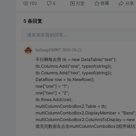
150
5
打赏
分享
收藏
5 条
回复
请发表友善的回复…
hailang456987
2010-10-21
不行啊每次用 tb = new DataTable("test");
tb.Columns.Add("one", typeof(string));
tb.Columns.Add("two", typeof(string));
DataRow row = tb.NewRow();
row["one"] = "1";
row["two"] = "2";
tb.Rows.Add(row);
multiColumnComboBox2.Table = tb;
multiColumnComboBox2.DisplayMember = "Band"
multiColumnComboBox2.ColumnsToDisplay = new str
填充完数据在点击multiColumnComboBox2