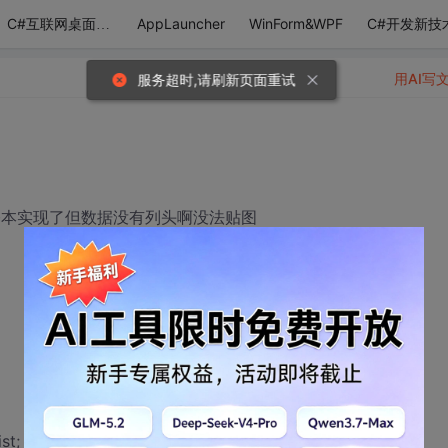
AppLauncher
WinForm&WPF
C#开发新技
C#互联网桌面应用
用AI写
，基本实现了但数据没有列头啊没法贴图
st;