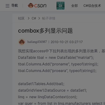
全部
C#综合技术
导航
社区
C#
帖子详情
combox多列显示问题
2010-10-21 03:27:17
hailang456987
我想实现access中下拉列表出现的多列显示效果
DataTable tbal = new DataTable("matrial");
tbal.Columns.Add("proname", typeof(string));
tbal.Columns.Add("proeara", typeof(string));
dataSet1.Tables.Add(tbal);
dataGridView1.DataSource = dataSet1;
linq = new linqDataContext(con);
var quer = from list in linq.manufacturers select li