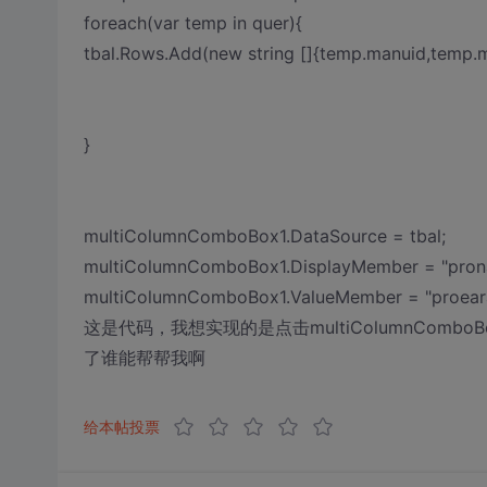
foreach(var temp in quer){
tbal.Rows.Add(new string []{temp.manuid,temp.
}
multiColumnComboBox1.DataSource = tbal;
multiColumnComboBox1.DisplayMember = "pron
multiColumnComboBox1.ValueMember = "proear
这是代码，我想实现的是点击multiColumnCombo
了谁能帮帮我啊
给本帖投票