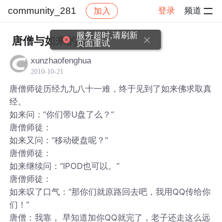
community_281
登录
频道
加入
帖子详情
社区
community_281
服务超时,请刷新
唐僧与如来的对话
页面重试
xunzhaofenghua
2010-10-21
唐僧师徒历经九九八十一难，终于见到了如来佛求取真
经。
如来问：“你们带U盘了么？”
唐僧师徒：
如来又问：“移动硬盘呢？”
唐僧师徒：
如来继续问：“IPOD也可以。”
唐僧师徒：
如来叹了口气：“那你们就原路回去吧，我用QQ传给你
们！”
唐僧：我靠， 早知道加你QQ就完了，老子还走这么远