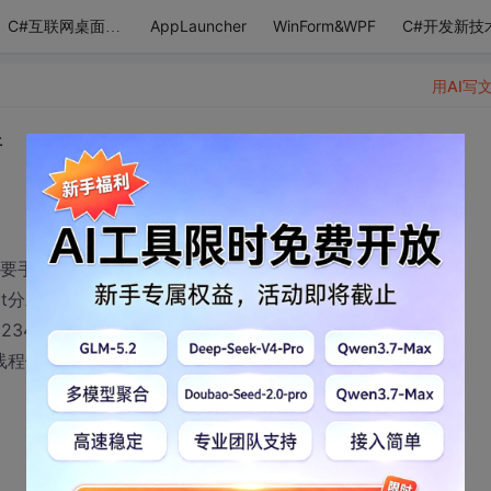
AppLauncher
WinForm&WPF
C#开发新技
C#互联网桌面应用
用AI写
件
是需要手动点击软件后更新
t分发到指定ip的服务器上去
2345
线程做的 只能更新一台服务器