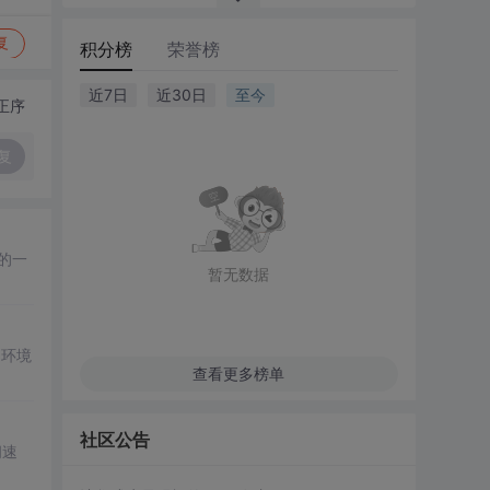
复
积分榜
荣誉榜
近7日
近30日
至今
正序
复
的一
暂无数据
网环境
查看更多榜单
社区公告
问速