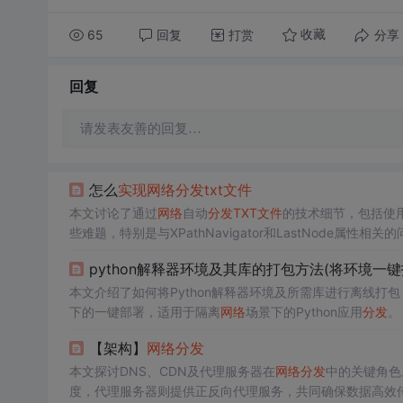
65
回复
打赏
分享
收藏
回复
请发表友善的回复…
怎么
实现
网络
分发
txt
文件
本文讨论了通过
网络
自动
分发
TXT
文件
的技术细节，包括使用
些难题，特别是与XPathNavigator和LastNode属性相关
python解释器环境及其库的打包方法(将环境一
本文介绍了如何将Python解释器环境及所需库进行离线打包
下的一键部署，适用于隔离
网络
场景下的Python应用
分发
。
【架构】
网络
分发
本文探讨DNS、CDN及代理服务器在
网络
分发
中的关键角色
度，代理服务器则提供正反向代理服务，共同确保数据高效