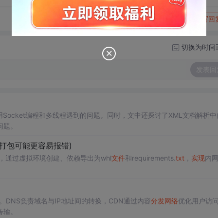
转发到动态
举报
写回
切换为时间
发表回
Socket编程和多线程遇到的问题。同时，文中还探讨了XML文档解析中
的问题。
键打包可能更容易报错)
，通过虚拟环境创建、依赖导出为whl
文件
和requirements.
txt
，
实现
内
。DNS负责域名与IP地址间的转换，CDN通过内容
分发
网络
优化用户访
传输。