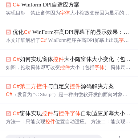
C#
Winform DPI自适应方案
实现目标：禁止窗体因为
字体
大小缩放变形因为显示的高
分屏，然后操作系统的设置了
字体
缩放引起的。窗体默认
的AutoScaleMode = Font，
控件
会因为高分屏自动缩放。解
优化
C#
WinForm在高DPI屏幕下的显示效果：解决
决方法：设置窗体、用户
控件
的AutoScaleMode = None。
本文详细解析了
C#
WinForm程序在高DPI屏幕上出现
字体
模糊的根本原因，并提供了核心解决方案。通过配置应用
程序清单文件（app.manifest）和应用程序配置文件（app.c
C#
如何实现窗体
控件
大小随窗体大小变化（包括
字
onfig），启用DPI感知（特别是PerMonitorV2模式），可有
效解决
字体
模糊
问题
，让WinForm界面在高分辨率显示器
如图，拖动窗体即可改变
控件
大小（包括
字体
） 窗体尺
上恢复清晰锐利的显示效果。
寸：345*315 窗体尺寸：603*509 项目资源如下 源码如下 u
sing System; using System.Collections.Generic; using System.C
C#
第三方
控件
与自定义
控件
源码解决方案
omponentModel; using System.Data; using System.Drawing...
C#
（发音为 “C Sharp”）是一种由微软开发的面向对象、
类型安全的编程语言，是.NET框架的主要开发语言之一。
第三方
控件
，顾名思义，指的是除了.NET框架自带的
控件
C#
窗体实现
控件
与
控件
字体
自动适应屏幕大小与分辨率
以外的，由
第三方
开发者开发的
控件
。这些
控件
通常会在.
NET环境中运行，并且能够为软件开发者提供额外的功能
方法一：只能实现
控件
位置自动适应。 方法二：能实现
控
和模块。自定义
控件
是扩展
C#
.NET框架功能的一种方
件
位置与
控件
字体
的大小自动适应。 方法一代码： 添加一
式，允许开发者根据自己的需求创建新的用户界面元素。
个适应类： using System.Collections.Generic; using System.W
1