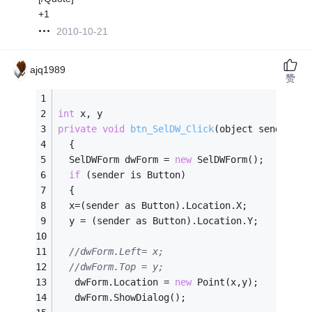
+1
2010-10-21
ajq1989
赞
int
 x, 
y
private
void
btn_SelDW_Click
(object sender, E
  {
  SelDWForm dwForm = 
new
 SelDWForm();
if
 (sender is Button)
  {
  x=(sender as Button).Location.X;
  y = (sender as Button).Location.Y;
//dwForm.Left= x;
//dwForm.Top = y;
   dwForm.Location = 
new
 Point(x,y);
   dwForm.ShowDialog();