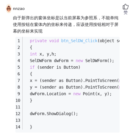
nnzao
赞
由于新弹出的窗体坐标是以当前屏幕为参照系，不能单纯
使用按钮在窗体内的坐标来传递，应该使用按钮相对于屏
幕的坐标来实现
private
void
btn_SelDW_Click
(object sender,
  {
int
 x, y,h;
  SelDWForm dwForm = 
new
 SelDWForm();
if
 (sender is Button)
  {
  x = (sender as Button).PointToScreen(
new
 Po
  y = (sender as Button).PointToScreen(
new
 Po
  dwForm.Location = 
new
 Point(x, y);
  }
  dwForm.ShowDialog();
  }