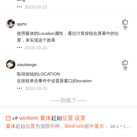
2010-10-21
qqrto
赞
使用窗体的Location属性，通过计算按钮在屏幕中的位
置，来实现这个效果
2010-10-21
xiaotiange
赞
取得按钮的LOCATION
在按钮单击事件中设置新窗口的location
2010-10-21
——到底了——
c#
winform
窗体
起始
位置
设置
窗体
起始
位置
为顶部
中
间，
WinForm
居
中
显示
： int x = (Sy
stem.Windows.Forms.SystemInformation.WorkingArea.Width -