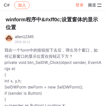
C#
登录
频道
加入
帖子详情
社区
C#
winform程序中&#xff0c;设置窗体的显示
位置
allen12345
2010-10-21
我在一个form中的按钮按下去后，弹出另个窗口，如
何让新窗口的显示位置在按钮正下方？
private void btn_SelDW_Click(object sender, EventA
rgs e)
{
int x, y,h;
SelDWForm dwForm = new SelDWForm();
if (sender is Button)
{
x=(sender as Button).Location.X;