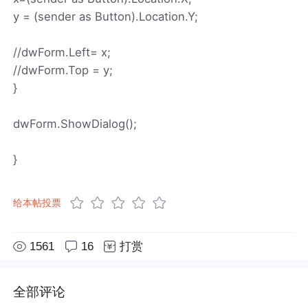
y = (sender as Button).Location.Y;
//dwForm.Left= x;
//dwForm.Top = y;
}
dwForm.ShowDialog();
}
给本帖投票
1561
16
打赏
全部评论