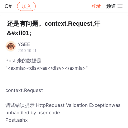
C#
登录
频道
加入
帖子详情
社区
C#
还是有问题。context.Request,汗
&#xff01;
YSEE
2010-10-21
Post 来的数据是
"<axmla><disv>aa</disv></axmla>"
context.Request
调试错误提示 HttpRequest Validation Exceptionwas
unhandled by user code
Post.ashx