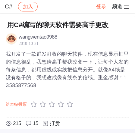
C#
登录
频道
加入
帖子详情
社区
C#
用C#编写的聊天软件需要高手更改
wangwentao9988
2010-10-21
我开发了一款群发群收的聊天软件，现在信息显示框里
的信息很乱，我想请高手帮我改变一下，让每个人发的
每条信息，都用虚线或实线把信息分开。就像A4纸是
没有格子的，我想改成像有线条的信纸。重金感谢！1
3585877568
给本帖投票
215
15
打赏