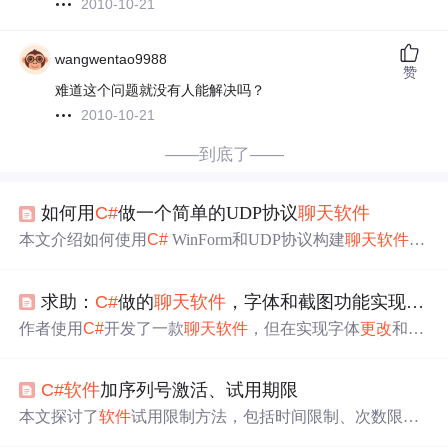
2010-10-21
wangwentao9988
赞
难道这个问题就没有人能解决吗？
2010-10-21
——到底了——
如何用
C#
做一个简单的UDP协议
聊天
软件
本文介绍如何使用
C#
WinForm和UDP协议构建
聊天
软件
，
涵盖界面设计、UDP通信原理及实现，包括发送和接收数
据的具体代码示例。
求助：
C#
做的
聊天
软件
，字体和截图功能实现了，可是传不过去
作者使用
C#
开发了一款
聊天
软件
，但在实现字体
更改
和截
图功能时遇到了问题：修改后的字体和截图无法正常发送
给对方，接收方看到的信息仍保持原样。
C#
软件
加序列号激活、试用期限
本文探讨了
软件
试用限制方法，包括时间限制、次数限制
等，并提出了针对破解策略的应对措施，如联网验证、数