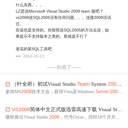
什么东西。。。
LZ是说Microsoft Visual Studio 2008 team 版吧？
vs2008连SQL2005没有任何问题。。。连接2008没试
过。
应该也是支持的。你按照连SQL2005的方法去连，如
果提示不支持版本之类的。那就是不行了
老实的装SQL工具吧
2010-10-21
——到底了——
（叶全府）初试Visual Studio
Team
System
2008
（
V
参加MS
2008
技术大会，获得Vista及Windows
Server
2008
等试用版。Visual Studio
2008
升级并新增多项功能，包括.
NET Framework的重定向支持、ASP.NET AJAX集成、Web
VS
2008
简体中文正式版迅雷高速下载 Visual Studio
开发新体验、编程语言改进和LINQ等功能。
微软推出Visual Studio
2008
，代号Orcas，历经18个月开
发，是对
VS
2005的重大升级。新增250多项特性，改善各