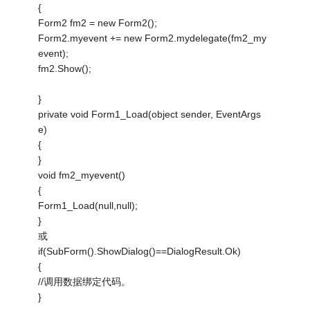
{
Form2 fm2 = new Form2();
Form2.myevent += new Form2.mydelegate(fm2_my
event);
fm2.Show();
}
private void Form1_Load(object sender, EventArgs
e)
{
}
void fm2_myevent()
{
Form1_Load(null,null);
}
或
if(SubForm().ShowDialog()==DialogResult.Ok)
{
//调用数据绑定代码。
}