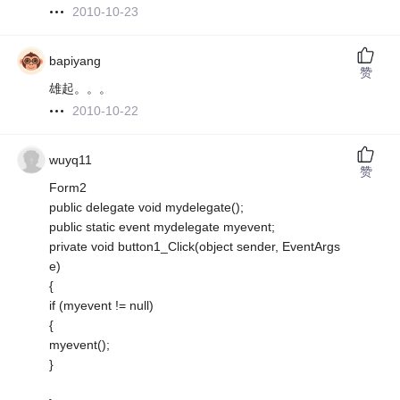
2010-10-23
bapiyang
赞
雄起。。。
2010-10-22
wuyq11
赞
Form2
public delegate void mydelegate();
public static event mydelegate myevent;
private void button1_Click(object sender, EventArgs
e)
{
if (myevent != null)
{
myevent();
}