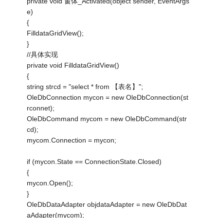
private void 窗体_Activated(object sender, EventArgs
e)
{
FilldataGridView();
}
//具体实现
private void FilldataGridView()
{
string strcd = "select * from 【表名】";
OleDbConnection mycon = new OleDbConnection(st
rconnet);
OleDbCommand mycom = new OleDbCommand(str
cd);
mycom.Connection = mycon;
if (mycon.State == ConnectionState.Closed)
{
mycon.Open();
}
OleDbDataAdapter objdataAdapter = new OleDbDat
aAdapter(mycom);