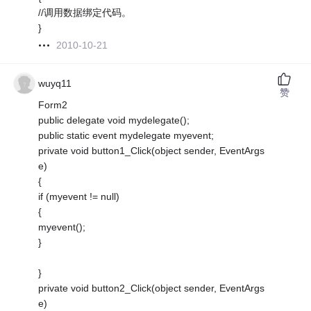
//调用数据绑定代码。
}
2010-10-21
wuyq11
赞
Form2
public delegate void mydelegate();
public static event mydelegate myevent;
private void button1_Click(object sender, EventArgs
e)
{
if (myevent != null)
{
myevent();
}
}
private void button2_Click(object sender, EventArgs
e)