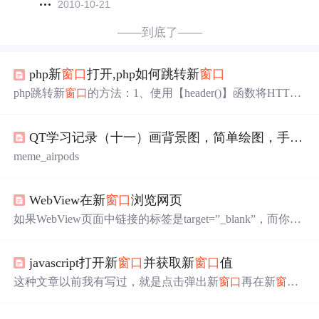
2010-10-21
——到底了——
php新
窗口
打开,php如何跳转新
窗口
php跳转新
窗口
的方法：1、使用【header()】函数将HTTP
协议标头输出到浏览器；2、使用meta标签负责提供文档元
信息标签，可以实现页面跳转；3、使用javascript使页面自
QT学习记录（十一）画背景图，简单绘图，手动
刷
动跳转到新的地址。php跳转新
窗口
的方法：第一种方式：
header()header()函数的主要功能是将HTTP协议标头(header)
meme_airpods
输出到浏览器。语法：void header ( string $string ...
WebView在新
窗口
浏览网页
如果WebView页面中链接的标签是target=”_blank”，而你的
WebView又没有做任何处理，这个时候就会点击无效的状
况，是不是很莫名其妙？ 首先看看webview关于
窗口
打开
javascript打开新
窗口
并获取新
窗口
值
方式的基本知识： 一、电脑浏览器浏览网页可能会有三种
方式： 1.新
窗口
2.当前
窗口
种的新选项卡 3.当前选项卡或
这种文章以前我有写过，就是点击弹出新
窗口
再在新
窗口
者
窗口
电脑系统中同一时间可以开启多个相同的进程，就
做操作，然后再把值利用js parent.iframe.formname.inputnam
像你可以同时登陆2个qq一样，而在手机中，同一...
e.value这样就现实新页面传值了。下面我们总结了几个常