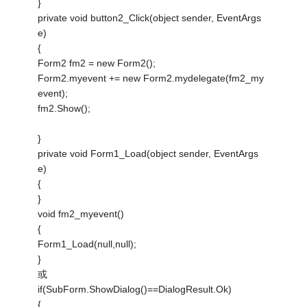
}
private void button2_Click(object sender, EventArgs
e)
{
Form2 fm2 = new Form2();
Form2.myevent += new Form2.mydelegate(fm2_my
event);
fm2.Show();
}
private void Form1_Load(object sender, EventArgs
e)
{
}
void fm2_myevent()
{
Form1_Load(null,null);
}
或
if(SubForm.ShowDialog()==DialogResult.Ok)
{