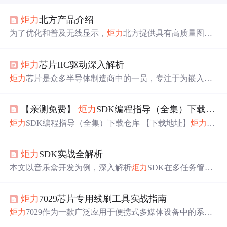
炬
力
北方产品介绍
为了优化和普及无线显示，
炬
力
北方提供具有高质量图
像、小 尺寸、低延迟、低功耗以及更具性 价比的无线显示
解决方案。AM8360D支持1080P60Hz以及4K30Hz.AM8360
炬
力
芯片IIC驱动深入解析
D是
炬
力
北方为无线化图传提供解决方案。支持即插即
用，兼容多种设备，复制或者拓展屏幕。可以作为家庭娱
炬
力
芯片是众多半导体制造商中的一员，专注于为嵌入式
乐会议应用的高品质传输中心。基本参数：
炬
力
北方推出
设备提供高性能和低功耗的解决方案。它在市场上以其在
高性价比高清视频采集解决方案，以AM8350芯片为方案
音频处理和图形显示方面的杰出表现而著称。随着物联网
架构。USB 2.0接口;支持Audio以及I2S音频输入输出。
【亲测免费】
炬
力
SDK编程指导（全集）下载仓库
（IoT）和智能设备的日益普及，
炬
力
芯片的应用也得到了
扩展，尤其是在消费电子领域。IIC驱动中的寄存器配置通
炬
力
SDK编程指导（全集）下载仓库 【下载地址】
炬
力
S
常涉及几个关键寄存器，包括控制寄存器、状态寄存器、
DK编程指导全集下载仓库 自己对这个资源文件的了解也
数据寄存器等。这些寄存器的配置定义了IIC驱动的工作方
不太深入，但据说对开发
炬
力
芯片非常有帮助。如果你正
式，如数据传输速率、是否启用中断、以及各种标志位和
炬
力
SDK实战全解析
在从事相关开发工作，可以下载并参考这个资源文件 项目
控制位。| 位域 | 名称 | 功能描述 | 读/写 | 备注 |
地址: https:/...
本文以音乐盒开发为例，深入解析
炬
力
SDK在多任务管
理、音频播放、文件系统、USB功能及蓝牙优化等关键模
块的实践应用，涵盖启动配置、实时调度、缓冲设计、安
炬
力
7029芯片专用线刷工具实战指南
全卸载与低功耗策略，结合工程经验提供避坑指南，助
力
开发者高效构建稳定嵌入式音频系统。
炬
力
7029作为一款广泛应用于便携式多媒体设备中的系统
级芯片（SoC），集成了高性能ARM处理器核心、音频解