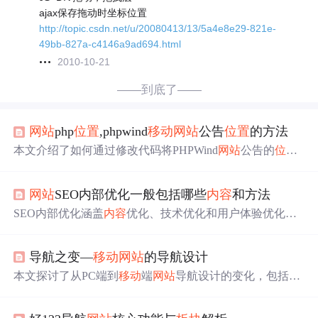
ajax保存拖动时坐标位置
http://topic.csdn.net/u/20080413/13/5a4e8e29-821e-
49bb-827a-c4146a9ad694.html
2010-10-21
——到底了——
网站
php
位置
,phpwind
移动
网站
公告
位置
的方法
本文介绍了如何通过修改代码将PHPWind
网站
公告的
位置
从默认
位置
移动
到
网站
板块
的左上角。首先打开模板文件
夹下的bbs目录中的index_run.htm文件，然后在特定代码段
网站
SEO内部优化一般包括哪些
内容
和方法
后面添加调整
位置
的代码，保存并刷新后台数据，公告
位
置
即会变更为左上角。
SEO内部优化涵盖
内容
优化、技术优化和用户体验优化三
大
板块
。
内容
优化聚焦关键词研究与布局、标题标签、元
描述、Heading标签、
内容
质量、图片Alt文本及内部链
导航之变—
移动
网站
的导航设计
接；技术优化包括URL结构、
网站
速度、
移动
端适配、HT
TPS、结构化数据、XML
网站
地图、Robots.txt和规范标
本文探讨了从PC端到
移动
端
网站
导航设计的变化，包括导
签；UX优化强调降低跳出率、提升停留时间及清晰导航结
航类型、
内容
、样式及组织策略。
移动
设备特性和使用场
构。所有措施均以服务用户和适配搜索引擎算法为目标。
景对导航设计有显著影响，如纵向导航、分类链接导航、T