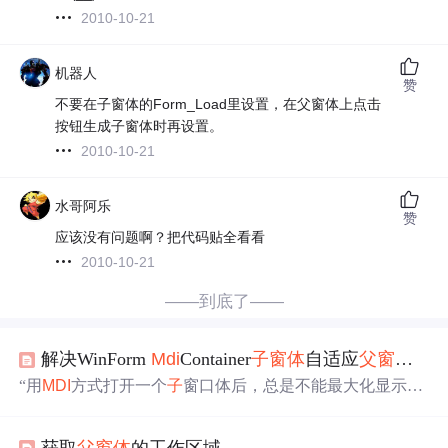
2010-10-21
机器人
赞
不要在子窗体的Form_Load里设置，在父窗体上点击
按钮生成子窗体时再设置。
2010-10-21
水哥阿乐
赞
应该没有问题啊？把代码贴全看看
2010-10-21
——到底了——
解决WinForm
Mdi
Container
子
窗体
自适应
父
窗体
的
“用
MDI
方式打开一个
子
窗口体后，总是不能最大化显示，
明明
子
窗口体的WindowState设置为Maximized？”，相信有
很多人会遇到这的样问题，请按下面的方法设置即可使
MD
获取
父
窗体
的工作区域