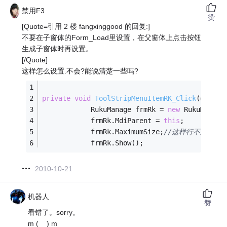
禁用F3
赞
[Quote=引用 2 楼 fangxinggood 的回复:]
不要在子窗体的Form_Load里设置，在父窗体上点击按钮
生成子窗体时再设置。
[/Quote]
这样怎么设置.不会?能说清楚一些吗?
private
void
ToolStripMenuItemRK_Click
(object
            RukuManage frmRk = 
new
 RukuManage
            frmRk.MdiParent = 
this
;
            frmRk.MaximumSize;
//这样行不通
            frmRk.Show();
2010-10-21
机器人
赞
看错了。sorry。
m (__) m