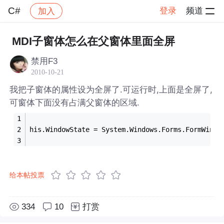
C#
登录
频道
加入
帖子详情
社区
C#
MDI子窗体怎么在父窗体里面全屏
禁用F3
2010-10-21
我把子窗体的属性设为全屏了.可运行时,上面是全屏了,
可窗体下面没有占满父窗体的区域.
his.WindowState = System.Windows.Forms.FormWindo
给本帖投票
334
10
打赏